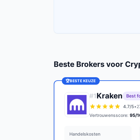
Beste Brokers voor Cry
🏆
BESTE KEUZE
Kraken
#
1
Best f
4.7
/5
•
2
Vertrouwensscore:
95
/
Handelskosten