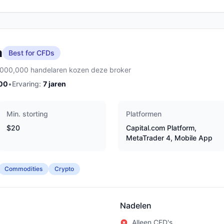
m
Best for CFDs
,000,000 handelaren kozen deze broker
00
•
Ervaring:
7
jaren
Min. storting
Platformen
$20
Capital.com Platform,
MetaTrader 4, Mobile App
Commodities
Crypto
Nadelen
Alleen CFD's