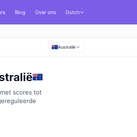
ers
Blog
Over ons
Dutch
Australië
tralië
met scores tot
gereguleerde