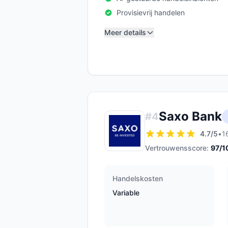
Provisievrij handelen
Meer details
Saxo Bank
#
4
4.7
/5
•
1
Vertrouwensscore:
97
/1
Handelskosten
Variable