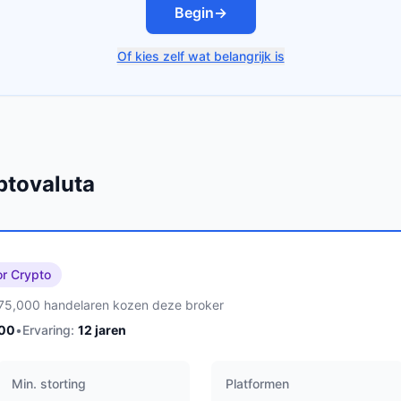
Begin
→
Of kies zelf wat belangrijk is
ptovaluta
or Crypto
75,000 handelaren kozen deze broker
100
•
Ervaring:
12
jaren
Min. storting
Platformen