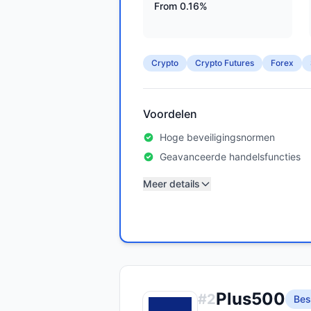
From 0.16%
Crypto
Crypto Futures
Forex
Voordelen
Hoge beveiligingsnormen
Geavanceerde handelsfuncties
Meer details
Plus500
#
2
Bes