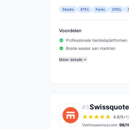
Stocks
ETFs
Forex
CFDs
Voordelen
Professionele handelsplatformen
Brede waaier aan markten
Meer details
Swissquote
#
5
4.6
/5
•
1
Vertrouwensscore:
98
/1