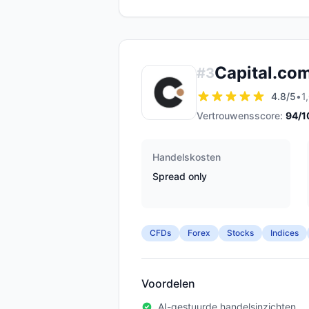
Capital.co
#
3
4.8
/5
•
1
Vertrouwensscore:
94
/1
Handelskosten
Spread only
CFDs
Forex
Stocks
Indices
Voordelen
AI-gestuurde handelsinzichten