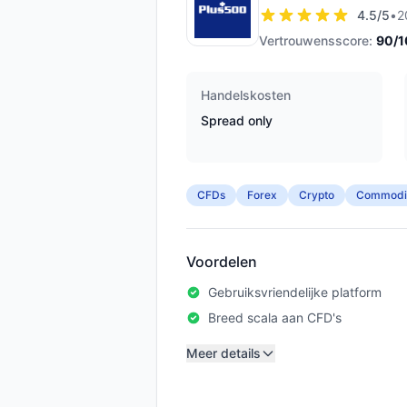
4.5
/5
•
2
Vertrouwensscore:
90
/
Handelskosten
Spread only
CFDs
Forex
Crypto
Commodit
Voordelen
Gebruiksvriendelijke platform
Breed scala aan CFD's
Meer details