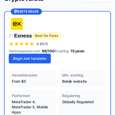
🏆
BESTE KEUZE
Exness
#
1
Best for Forex
4.85
/5
Vertrouwensscore:
98
/100
Ervaring:
15
jaren
Begin met handelen
Handelskosten
Min. storting
From $0
Bekijk website
Platformen
Regulering
MetaTrader 4,
Globally Regulated
MetaTrader 5, Mobile
Apps