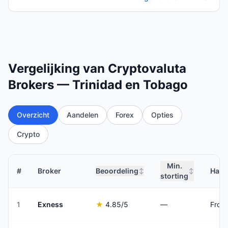
Vergelijking van Cryptovaluta
Brokers — Trinidad en Tobago
Overzicht
Aandelen
Forex
Opties
Crypto
Min.
#
Broker
Beoordeling
Hand
↕
↕
storting
1
Exness
★
4.85
/5
—
From