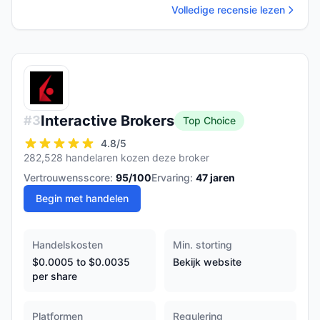
Volledige recensie lezen
Interactive Brokers
#
3
Top Choice
4.8
/5
282,528 handelaren kozen deze broker
Vertrouwensscore:
95
/100
Ervaring:
47
jaren
Begin met handelen
Handelskosten
Min. storting
$0.0005 to $0.0035
Bekijk website
per share
Platformen
Regulering