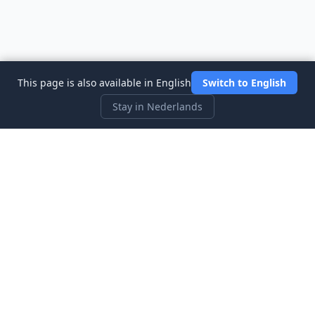
This page is also available in English
Switch to English
Stay in Nederlands
Three Investeers
Leer handelen en financiën met de meest gebruiksvriendelijke
aandelenmarkt-simulator voor beginners.
Snelle Links