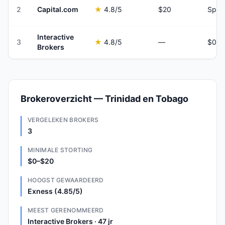
2
Capital.com
★
4.8
/5
$20
Spre
Interactive
3
★
4.8
/5
—
Brokers
Brokeroverzicht — Trinidad en Tobago
VERGELEKEN BROKERS
3
MINIMALE STORTING
$0–$20
HOOGST GEWAARDEERD
Exness (4.85/5)
MEEST GERENOMMEERD
Interactive Brokers · 47 jr