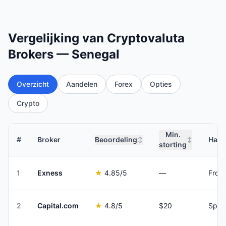
Vergelijking van Cryptovaluta
Brokers — Senegal
Overzicht
Aandelen
Forex
Opties
Crypto
Min.
#
Broker
Beoordeling
Hand
↕
↕
storting
1
Exness
★
4.85
/5
—
From
2
Capital.com
★
4.8
/5
$20
Spre