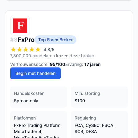
FxPro
#
3
Top Forex Broker
4.8
/5
7,800,000 handelaren kozen deze broker
Vertrouwensscore:
95
/100
Ervaring:
17
jaren
Begin met handelen
Handelskosten
Min. storting
Spread only
$100
Platformen
Regulering
FxPro Trading Platform,
FCA, CySEC, FSCA,
MetaTrader 4,
SCB, DFSA
MetaTrader 5, cTrader