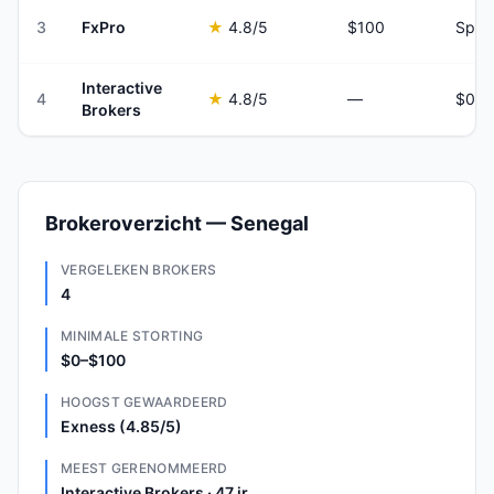
3
FxPro
★
4.8
/5
$100
Spre
Interactive
4
★
4.8
/5
—
Brokers
Brokeroverzicht — Senegal
VERGELEKEN BROKERS
4
MINIMALE STORTING
$0–$100
HOOGST GEWAARDEERD
Exness (4.85/5)
MEEST GERENOMMEERD
Interactive Brokers · 47 jr