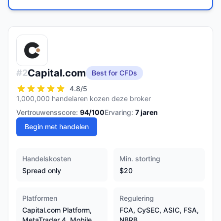
Capital.com
#
2
Best for CFDs
4.8
/5
1,000,000 handelaren kozen deze broker
Vertrouwensscore:
94
/100
Ervaring:
7
jaren
Begin met handelen
Handelskosten
Min. storting
Spread only
$20
Platformen
Regulering
Capital.com Platform,
FCA, CySEC, ASIC, FSA,
MetaTrader 4, Mobile
NBRB