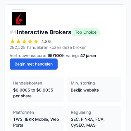
Interactive Brokers
#
4
Top Choice
4.8
/5
282,528 handelaren kozen deze broker
Vertrouwensscore:
95
/100
Ervaring:
47
jaren
Begin met handelen
Handelskosten
Min. storting
$0.0005 to $0.0035
Bekijk website
per share
Platformen
Regulering
TWS, IBKR Mobile, Web
SEC, FINRA, FCA,
Portal
CySEC, MAS