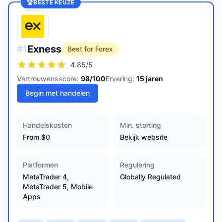
🏆
BESTE KEUZE
Exness
#
1
Best for Forex
4.85
/5
Vertrouwensscore:
98
/100
Ervaring:
15
jaren
Begin met handelen
Handelskosten
Min. storting
From $0
Bekijk website
Platformen
Regulering
MetaTrader 4,
Globally Regulated
MetaTrader 5, Mobile
Apps