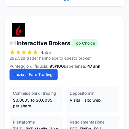
Interactive Brokers
#
4
Top Choice
4.8
/5
282,528 trader hanno scelto questo broker
Punteggio di fiducia:
95
/100
Esperienza:
47
anni
Inizia a Fare Trading
Commissioni di trading
Deposito min.
$0.0005 to $0.0035
Visita il sito web
per share
Piattaforme
Regolamentazione
TWS, IBKR Mobile, Web
SEC, FINRA, FCA,