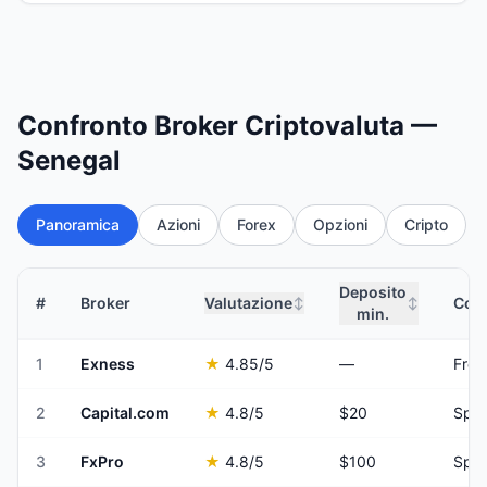
Confronto Broker Criptovaluta —
Senegal
Panoramica
Azioni
Forex
Opzioni
Cripto
Deposito
#
Broker
Valutazione
Comm
↕
↕
min.
1
Exness
★
4.85
/5
—
Fro
2
Capital.com
★
4.8
/5
$20
Spre
3
FxPro
★
4.8
/5
$100
Spre