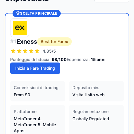
🏆
SCELTA PRINCIPALE
Exness
#
1
Best for Forex
4.85
/5
Punteggio di fiducia:
98
/100
Esperienza:
15
anni
Inizia a Fare Trading
Commissioni di trading
Deposito min.
From $0
Visita il sito web
Piattaforme
Regolamentazione
MetaTrader 4,
Globally Regulated
MetaTrader 5, Mobile
Apps