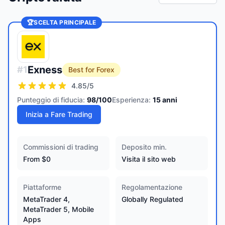
🏆
SCELTA PRINCIPALE
Exness
#
1
Best for Forex
4.85
/5
Punteggio di fiducia:
98
/100
Esperienza:
15
anni
Inizia a Fare Trading
Commissioni di trading
Deposito min.
From $0
Visita il sito web
Piattaforme
Regolamentazione
MetaTrader 4,
Globally Regulated
MetaTrader 5, Mobile
Apps