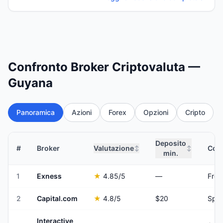
Confronto Broker Criptovaluta —
Guyana
Panoramica
Azioni
Forex
Opzioni
Cripto
Deposito
#
Broker
Valutazione
Comm
↕
↕
min.
1
Exness
★
4.85
/5
—
Fro
2
Capital.com
★
4.8
/5
$20
Spre
Interactive