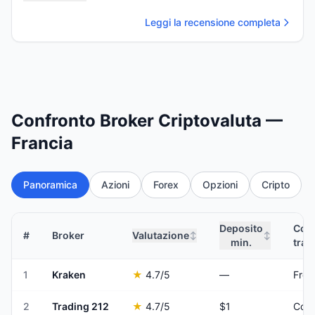
Leggi la recensione completa
Confronto Broker Criptovaluta —
Francia
Panoramica
Azioni
Forex
Opzioni
Cripto
Deposito
Comm
#
Broker
Valutazione
↕
↕
min.
trad
1
Kraken
★
4.7
/5
—
From
2
Trading 212
★
4.7
/5
$1
Comm