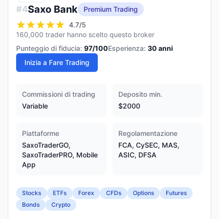
Saxo Bank
#
4
Premium Trading
4.7
/5
160,000 trader hanno scelto questo broker
Punteggio di fiducia:
97
/100
Esperienza:
30
anni
Inizia a Fare Trading
Commissioni di trading
Deposito min.
Variable
$2000
Piattaforme
Regolamentazione
SaxoTraderGO,
FCA, CySEC, MAS,
SaxoTraderPRO, Mobile
ASIC, DFSA
App
Stocks
ETFs
Forex
CFDs
Options
Futures
Bonds
Crypto