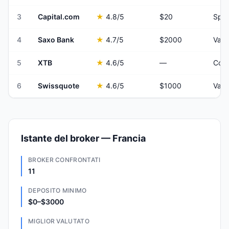
3
Capital.com
★
4.8
/5
$20
Spre
4
Saxo Bank
★
4.7
/5
$2000
Vari
5
XTB
★
4.6
/5
—
Comm
6
Swissquote
★
4.6
/5
$1000
Vari
Istante del broker — Francia
BROKER CONFRONTATI
11
DEPOSITO MINIMO
$0–$3000
MIGLIOR VALUTATO