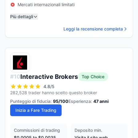
Mercati internazionali limitati
Più dettagli
Leggi la recensione completa
Interactive Brokers
#
10
Top Choice
4.8
/5
282,528 trader hanno scelto questo broker
Punteggio di fiducia:
95
/100
Esperienza:
47
anni
Inizia a Fare Trading
Commissioni di trading
Deposito min.
$0.0005 to $0.0035
Visita il sito web