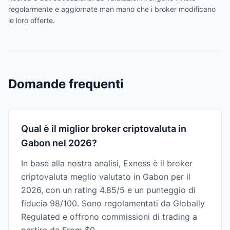
regolarmente e aggiornate man mano che i broker modificano
le loro offerte.
Domande frequenti
Qual è il miglior broker criptovaluta in
Gabon nel 2026?
In base alla nostra analisi, Exness è il broker
criptovaluta meglio valutato in Gabon per il
2026, con un rating 4.85/5 e un punteggio di
fiducia 98/100. Sono regolamentati da Globally
Regulated e offrono commissioni di trading a