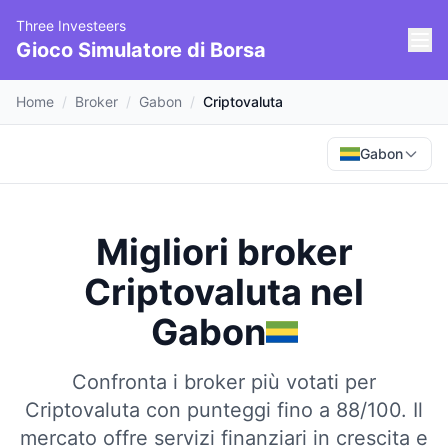
Three Investeers
Gioco Simulatore di Borsa
Home
/
Broker
/
Gabon
/
Criptovaluta
Gabon
Migliori broker
Criptovaluta
nel
Gabon
Confronta i broker più votati per
Criptovaluta con punteggi fino a 88/100.
Il
mercato offre servizi finanziari in crescita e