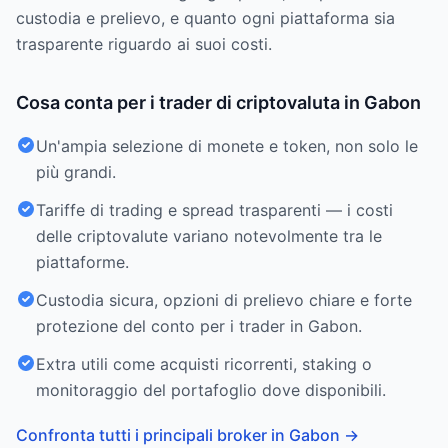
custodia e prelievo, e quanto ogni piattaforma sia
trasparente riguardo ai suoi costi.
Cosa conta per i trader di criptovaluta in Gabon
Un'ampia selezione di monete e token, non solo le
più grandi.
Tariffe di trading e spread trasparenti — i costi
delle criptovalute variano notevolmente tra le
piattaforme.
Custodia sicura, opzioni di prelievo chiare e forte
protezione del conto per i trader in Gabon.
Extra utili come acquisti ricorrenti, staking o
monitoraggio del portafoglio dove disponibili.
Confronta tutti i principali broker in Gabon
→