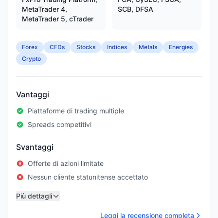
MetaTrader 4,
SCB, DFSA
MetaTrader 5, cTrader
Forex
CFDs
Stocks
Indices
Metals
Energies
Crypto
Vantaggi
Piattaforme di trading multiple
Spreads competitivi
Svantaggi
Offerte di azioni limitate
Nessun cliente statunitense accettato
Più dettagli
Leggi la recensione completa