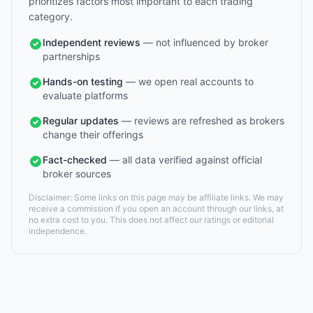
prioritizes factors most important to each trading
category.
Independent reviews
— not influenced by broker
partnerships
Hands-on testing
— we open real accounts to
evaluate platforms
Regular updates
— reviews are refreshed as brokers
change their offerings
Fact-checked
— all data verified against official
broker sources
Disclaimer: Some links on this page may be affiliate links. We may
receive a commission if you open an account through our links, at
no extra cost to you. This does not affect our ratings or editorial
independence.