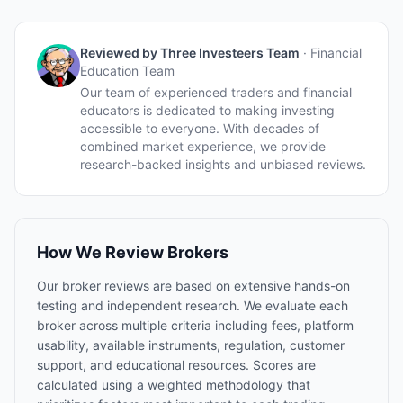
Reviewed by
Three Investeers Team
·
Financial
Education Team
Our team of experienced traders and financial
educators is dedicated to making investing
accessible to everyone. With decades of
combined market experience, we provide
research-backed insights and unbiased reviews.
How We Review Brokers
Our broker reviews are based on extensive hands-on
testing and independent research. We evaluate each
broker across multiple criteria including fees, platform
usability, available instruments, regulation, customer
support, and educational resources. Scores are
calculated using a weighted methodology that