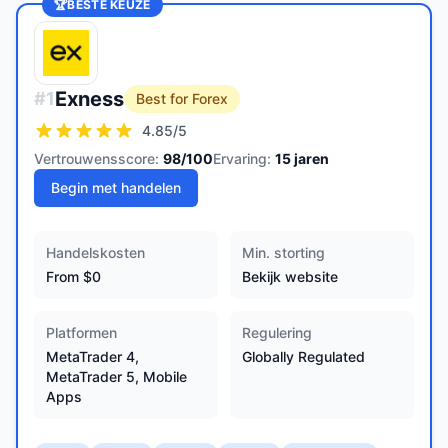
🏆
BESTE KEUZE
Exness
#
1
Best for Forex
4.85
/5
Vertrouwensscore:
98
/100
Ervaring:
15
jaren
Begin met handelen
Handelskosten
Min. storting
From $0
Bekijk website
Platformen
Regulering
MetaTrader 4,
Globally Regulated
MetaTrader 5, Mobile
Apps