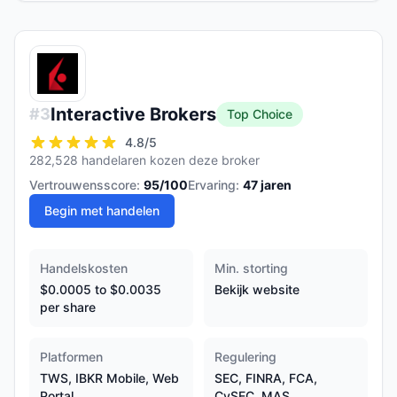
Interactive Brokers
#
3
Top Choice
4.8
/5
282,528 handelaren kozen deze broker
Vertrouwensscore:
95
/100
Ervaring:
47
jaren
Begin met handelen
Handelskosten
Min. storting
$0.0005 to $0.0035
Bekijk website
per share
Platformen
Regulering
TWS, IBKR Mobile, Web
SEC, FINRA, FCA,
Portal
CySEC, MAS