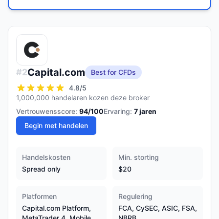
Capital.com
#
2
Best for CFDs
4.8
/5
1,000,000 handelaren kozen deze broker
Vertrouwensscore:
94
/100
Ervaring:
7
jaren
Begin met handelen
Handelskosten
Min. storting
Spread only
$20
Platformen
Regulering
Capital.com Platform,
FCA, CySEC, ASIC, FSA,
MetaTrader 4, Mobile
NBRB