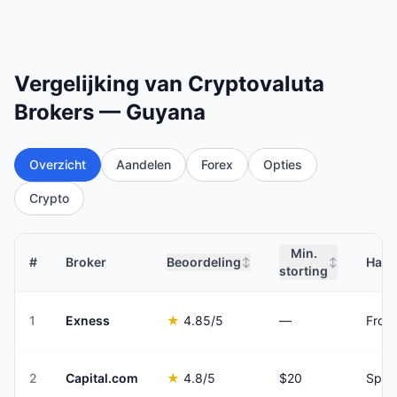
Vergelijking van Cryptovaluta
Brokers — Guyana
Overzicht
Aandelen
Forex
Opties
Crypto
Min.
#
Broker
Beoordeling
Hand
↕
↕
storting
1
Exness
★
4.85
/5
—
From
2
Capital.com
★
4.8
/5
$20
Spre