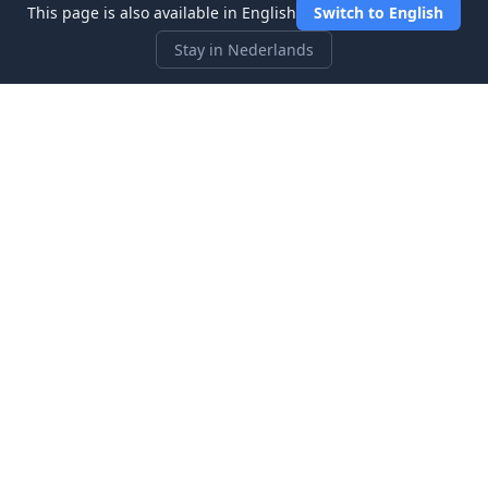
This page is also available in English
Switch to English
Stay in Nederlands
Three Investeers
Leer handelen en financiën met de meest gebruiksvriendelijke
aandelenmarkt-simulator voor beginners.
Snelle Links
Startpagina
Blog
Over ons