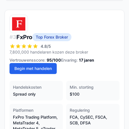
FxPro
#
3
Top Forex Broker
4.8
/5
7,800,000 handelaren kozen deze broker
Vertrouwensscore:
95
/100
Ervaring:
17
jaren
Begin met handelen
Handelskosten
Min. storting
Spread only
$100
Platformen
Regulering
FxPro Trading Platform,
FCA, CySEC, FSCA,
MetaTrader 4,
SCB, DFSA
MetaTrader 5, cTrader