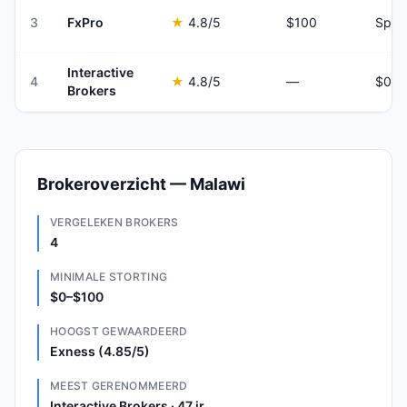
3
FxPro
★
4.8
/5
$100
Spre
Interactive
4
★
4.8
/5
—
Brokers
Brokeroverzicht — Malawi
VERGELEKEN BROKERS
4
MINIMALE STORTING
$0–$100
HOOGST GEWAARDEERD
Exness (4.85/5)
MEEST GERENOMMEERD
Interactive Brokers · 47 jr