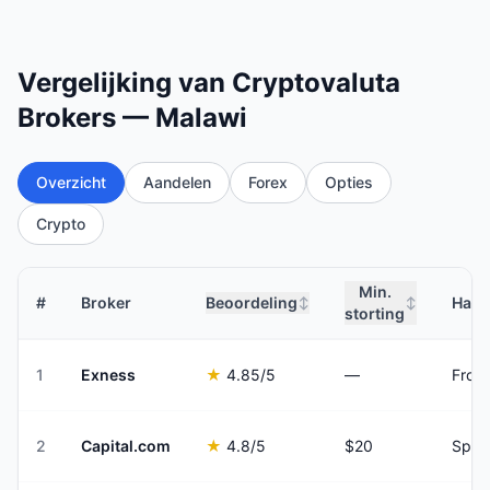
Vergelijking van Cryptovaluta
Brokers — Malawi
Overzicht
Aandelen
Forex
Opties
Crypto
Min.
#
Broker
Beoordeling
Hand
↕
↕
storting
1
Exness
★
4.85
/5
—
From
2
Capital.com
★
4.8
/5
$20
Spre