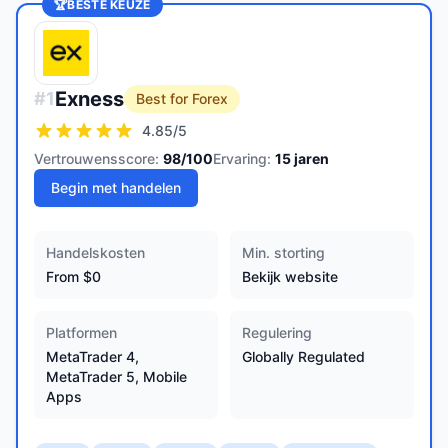
🏆
BESTE KEUZE
Exness
#
1
Best for Forex
4.85
/5
Vertrouwensscore:
98
/100
Ervaring:
15
jaren
Begin met handelen
Handelskosten
Min. storting
From $0
Bekijk website
Platformen
Regulering
MetaTrader 4,
Globally Regulated
MetaTrader 5, Mobile
Apps