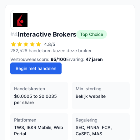
Interactive Brokers
#
4
Top Choice
4.8
/5
282,528 handelaren kozen deze broker
Vertrouwensscore:
95
/100
Ervaring:
47
jaren
Begin met handelen
Handelskosten
Min. storting
$0.0005 to $0.0035
Bekijk website
per share
Platformen
Regulering
TWS, IBKR Mobile, Web
SEC, FINRA, FCA,
Portal
CySEC, MAS