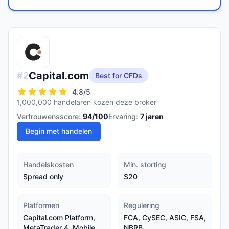
Capital.com
#
2
Best for CFDs
4.8
/5
1,000,000 handelaren kozen deze broker
Vertrouwensscore:
94
/100
Ervaring:
7
jaren
Begin met handelen
Handelskosten
Min. storting
Spread only
$20
Platformen
Regulering
Capital.com Platform,
FCA, CySEC, ASIC, FSA,
MetaTrader 4, Mobile
NBRB