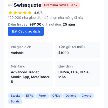
Swissquote
#
4
Premium Swiss Bank
4.6
/5
120,000 nhà giao dịch đã chọn nhà môi giới này
Điểm tin cậy:
98
/100
Kinh nghiệm:
25
năm
Bắt đầu giao dịch
Phí giao dịch
Tiền gửi tối thiểu
Variable
$1000
Nền tảng
Quy định
Advanced Trader,
FINMA, FCA, DFSA,
Mobile App, MetaTrader
MAS
5
Stocks
ETFs
Forex
CFDs
Options
Crypto
Bonds