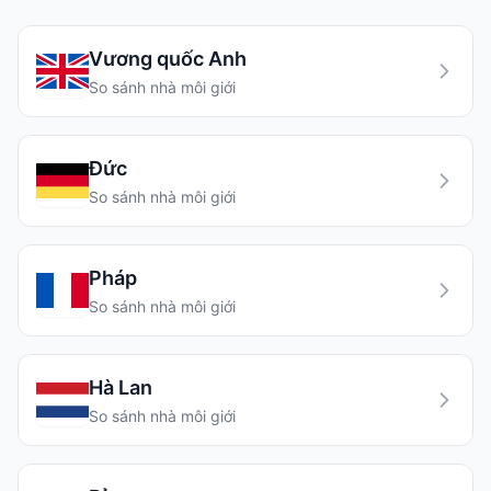
Vương quốc Anh
So sánh nhà môi giới
Đức
So sánh nhà môi giới
Pháp
So sánh nhà môi giới
Hà Lan
So sánh nhà môi giới