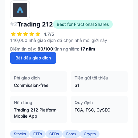
Trading 212
#
2
Best for Fractional Shares
4.7
/5
140,000 nhà giao dịch đã chọn nhà môi giới này
Điểm tin cậy:
90
/100
Kinh nghiệm:
17
năm
Bắt đầu giao dịch
Phí giao dịch
Tiền gửi tối thiểu
Commission-free
$1
Nền tảng
Quy định
Trading 212 Platform,
FCA, FSC, CySEC
Mobile App
Stocks
ETFs
CFDs
Forex
Crypto