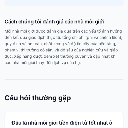
Cách chúng tôi đánh giá các nhà môi giới
Mỗi nhà môi giới được đánh giá dựa trên các yếu tố ảnh hưởng
đến kết quả giao dịch thực tế: tổng chi phí (phí và chênh lệch),
quy định và an toàn, chất lượng và độ tin cậy của nền tảng,
phạm vi thị trường có sẵn, và độ sâu của nghiên cứu và giáo
dục. Xếp hạng được xem xét thường xuyên và cập nhật khi
các nhà môi giới thay đổi dịch vụ của họ.
Câu hỏi thường gặp
Đâu là nhà môi giới tiền điện tử tốt nhất ở