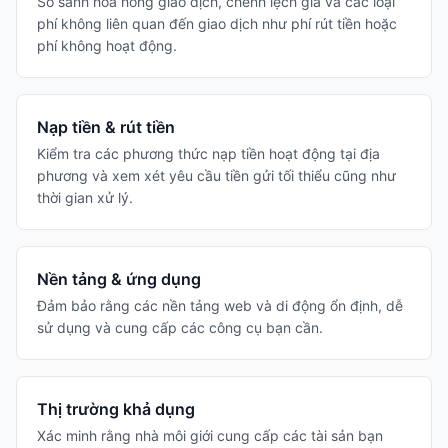
So sánh hoa hồng giao dịch, chênh lệch giá và các loại
phí không liên quan đến giao dịch như phí rút tiền hoặc
phí không hoạt động.
Nạp tiền & rút tiền
Kiểm tra các phương thức nạp tiền hoạt động tại địa
phương và xem xét yêu cầu tiền gửi tối thiểu cũng như
thời gian xử lý.
Nền tảng & ứng dụng
Đảm bảo rằng các nền tảng web và di động ổn định, dễ
sử dụng và cung cấp các công cụ bạn cần.
Thị trường khả dụng
Xác minh rằng nhà môi giới cung cấp các tài sản bạn