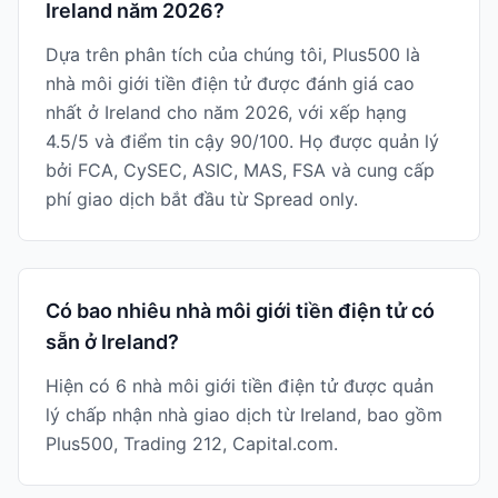
Ireland năm 2026?
Dựa trên phân tích của chúng tôi, Plus500 là
nhà môi giới tiền điện tử được đánh giá cao
nhất ở Ireland cho năm 2026, với xếp hạng
4.5/5 và điểm tin cậy 90/100. Họ được quản lý
bởi FCA, CySEC, ASIC, MAS, FSA và cung cấp
phí giao dịch bắt đầu từ Spread only.
Có bao nhiêu nhà môi giới tiền điện tử có
sẵn ở Ireland?
Hiện có 6 nhà môi giới tiền điện tử được quản
lý chấp nhận nhà giao dịch từ Ireland, bao gồm
Plus500, Trading 212, Capital.com.