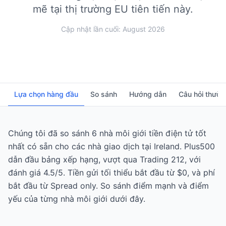
mẽ tại thị trường EU tiên tiến này.
Cập nhật lần cuối: August 2026
Lựa chọn hàng đầu
So sánh
Hướng dẫn
Câu hỏi thườ
Chúng tôi đã so sánh 6 nhà môi giới tiền điện tử tốt
nhất có sẵn cho các nhà giao dịch tại Ireland. Plus500
dẫn đầu bảng xếp hạng, vượt qua Trading 212, với
đánh giá 4.5/5. Tiền gửi tối thiểu bắt đầu từ $0, và phí
bắt đầu từ Spread only. So sánh điểm mạnh và điểm
yếu của từng nhà môi giới dưới đây.