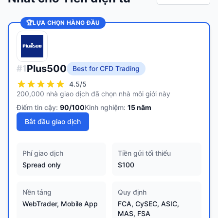
🏆
LỰA CHỌN HÀNG ĐẦU
Plus500
#
1
Best for CFD Trading
4.5
/5
200,000 nhà giao dịch đã chọn nhà môi giới này
Điểm tin cậy:
90
/100
Kinh nghiệm:
15
năm
Bắt đầu giao dịch
Phí giao dịch
Tiền gửi tối thiểu
Spread only
$100
Nền tảng
Quy định
WebTrader, Mobile App
FCA, CySEC, ASIC,
MAS, FSA