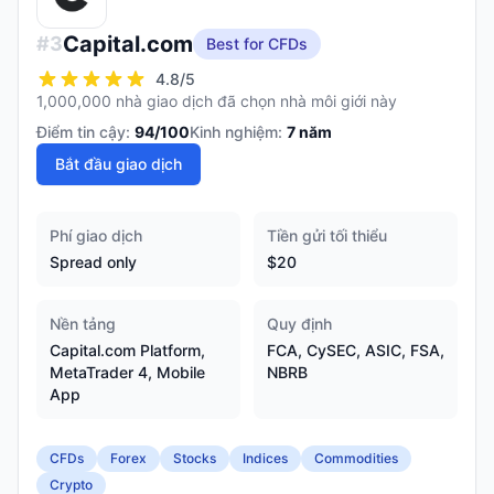
Capital.com
#
3
Best for CFDs
4.8
/5
1,000,000 nhà giao dịch đã chọn nhà môi giới này
Điểm tin cậy:
94
/100
Kinh nghiệm:
7
năm
Bắt đầu giao dịch
Phí giao dịch
Tiền gửi tối thiểu
Spread only
$20
Nền tảng
Quy định
Capital.com Platform,
FCA, CySEC, ASIC, FSA,
MetaTrader 4, Mobile
NBRB
App
CFDs
Forex
Stocks
Indices
Commodities
Crypto