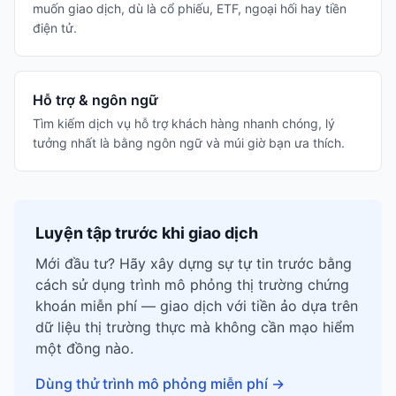
muốn giao dịch, dù là cổ phiếu, ETF, ngoại hối hay tiền
điện tử.
Hỗ trợ & ngôn ngữ
Tìm kiếm dịch vụ hỗ trợ khách hàng nhanh chóng, lý
tưởng nhất là bằng ngôn ngữ và múi giờ bạn ưa thích.
Luyện tập trước khi giao dịch
Mới đầu tư? Hãy xây dựng sự tự tin trước bằng
cách sử dụng trình mô phỏng thị trường chứng
khoán miễn phí — giao dịch với tiền ảo dựa trên
dữ liệu thị trường thực mà không cần mạo hiểm
một đồng nào.
Dùng thử trình mô phỏng miễn phí
→