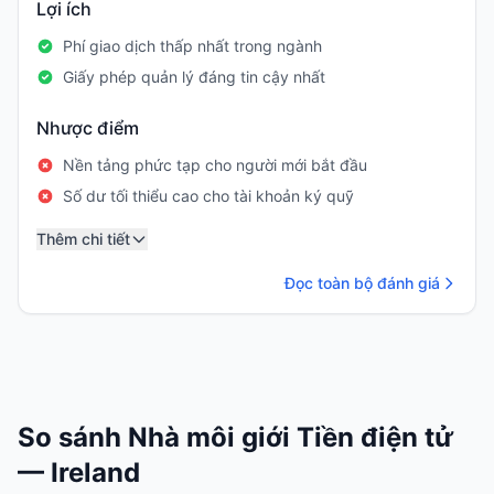
Lợi ích
Phí giao dịch thấp nhất trong ngành
Giấy phép quản lý đáng tin cậy nhất
Nhược điểm
Nền tảng phức tạp cho người mới bắt đầu
Số dư tối thiểu cao cho tài khoản ký quỹ
Thêm chi tiết
Đọc toàn bộ đánh giá
So sánh Nhà môi giới Tiền điện tử
— Ireland