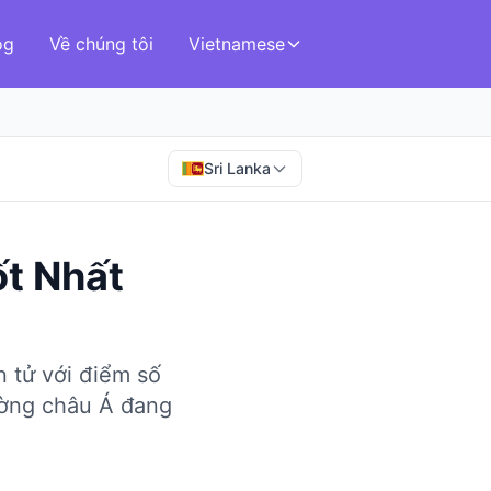
og
Về chúng tôi
Vietnamese
Sri Lanka
ốt Nhất
n tử với điểm số
rường châu Á đang