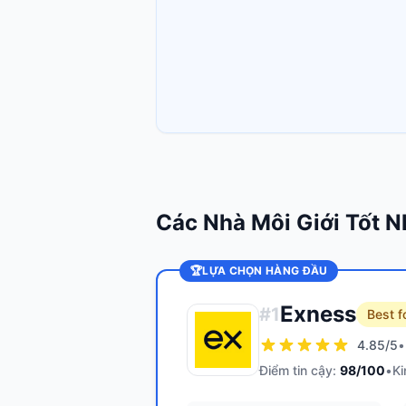
Các Nhà Môi Giới Tốt N
🏆
LỰA CHỌN HÀNG ĐẦU
Exness
#
1
Best f
4.85
/5
•
Điểm tin cậy:
98
/100
•
Ki