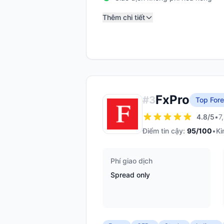
Thêm chi tiết
FxPro
#
3
Top Fore
4.8
/5
•
7
Điểm tin cậy:
95
/100
•
Ki
Phí giao dịch
Spread only