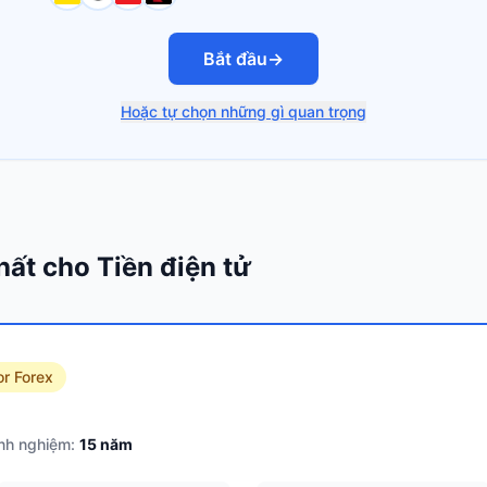
Bắt đầu
→
Hoặc tự chọn những gì quan trọng
hất cho Tiền điện tử
or Forex
nh nghiệm:
15
năm