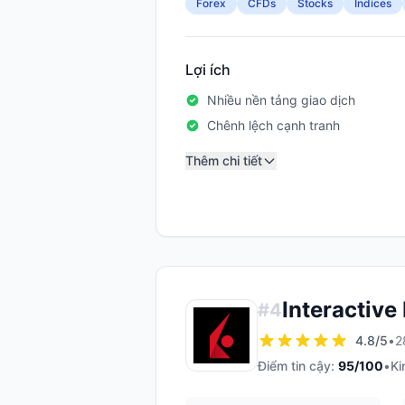
Forex
CFDs
Stocks
Indices
Lợi ích
Nhiều nền tảng giao dịch
Chênh lệch cạnh tranh
Thêm chi tiết
Interactive
#
4
4.8
/5
•
2
Điểm tin cậy:
95
/100
•
Ki