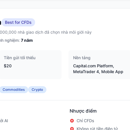
m
Best for CFDs
,000,000 nhà giao dịch đã chọn nhà môi giới này
nh nghiệm:
7
năm
Tiền gửi tối thiểu
Nền tảng
$20
Capital.com Platform,
MetaTrader 4, Mobile App
Commodities
Crypto
Nhược điểm
ởi AI
Chỉ CFDs
Không rút tiền điện tử