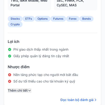
TWS, IBKR Mobile, Web
SEC, FINRA, FCA,
Portal
CySEC, MAS
Stocks
ETFs
Options
Futures
Forex
Bonds
Crypto
Lợi ích
Phí giao dịch thấp nhất trong ngành
Giấy phép quản lý đáng tin cậy nhất
Nhược điểm
Nền tảng phức tạp cho người mới bắt đầu
Số dư tối thiểu cao cho tài khoản ký quỹ
Thêm chi tiết
Đọc toàn bộ đánh giá