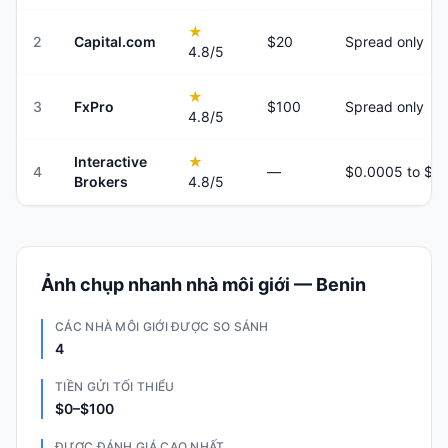
★
2
Capital.com
$20
Spread only
4.8
/5
★
3
FxPro
$100
Spread only
4.8
/5
Interactive
★
4
—
Brokers
4.8
/5
Ảnh chụp nhanh nhà môi giới — Benin
CÁC NHÀ MÔI GIỚI ĐƯỢC SO SÁNH
4
TIỀN GỬI TỐI THIỂU
$0–$100
ĐƯỢC ĐÁNH GIÁ CAO NHẤT