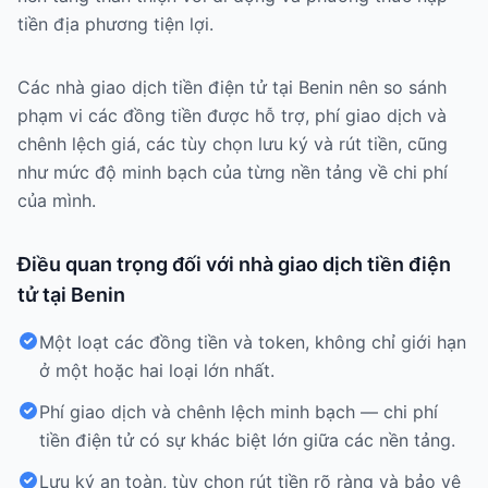
tiền địa phương tiện lợi.
Các nhà giao dịch tiền điện tử tại Benin nên so sánh
phạm vi các đồng tiền được hỗ trợ, phí giao dịch và
chênh lệch giá, các tùy chọn lưu ký và rút tiền, cũng
như mức độ minh bạch của từng nền tảng về chi phí
của mình.
Điều quan trọng đối với nhà giao dịch tiền điện
tử tại Benin
Một loạt các đồng tiền và token, không chỉ giới hạn
ở một hoặc hai loại lớn nhất.
Phí giao dịch và chênh lệch minh bạch — chi phí
tiền điện tử có sự khác biệt lớn giữa các nền tảng.
Lưu ký an toàn, tùy chọn rút tiền rõ ràng và bảo vệ