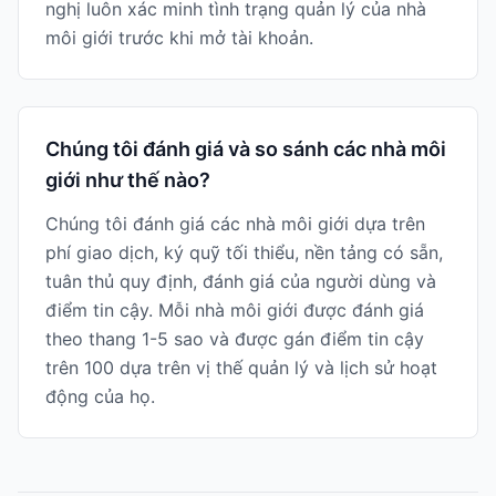
nghị luôn xác minh tình trạng quản lý của nhà
môi giới trước khi mở tài khoản.
Chúng tôi đánh giá và so sánh các nhà môi
giới như thế nào?
Chúng tôi đánh giá các nhà môi giới dựa trên
phí giao dịch, ký quỹ tối thiểu, nền tảng có sẵn,
tuân thủ quy định, đánh giá của người dùng và
điểm tin cậy. Mỗi nhà môi giới được đánh giá
theo thang 1-5 sao và được gán điểm tin cậy
trên 100 dựa trên vị thế quản lý và lịch sử hoạt
động của họ.