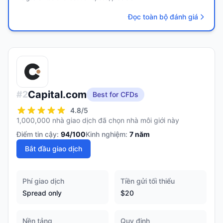
Đọc toàn bộ đánh giá
Capital.com
#
2
Best for CFDs
4.8
/5
1,000,000 nhà giao dịch đã chọn nhà môi giới này
Điểm tin cậy:
94
/100
Kinh nghiệm:
7
năm
Bắt đầu giao dịch
Phí giao dịch
Tiền gửi tối thiểu
Spread only
$20
Nền tảng
Quy định