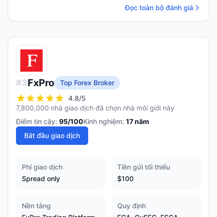
Đọc toàn bộ đánh giá
FxPro
#
3
Top Forex Broker
4.8
/5
7,800,000 nhà giao dịch đã chọn nhà môi giới này
Điểm tin cậy:
95
/100
Kinh nghiệm:
17
năm
Bắt đầu giao dịch
Phí giao dịch
Tiền gửi tối thiểu
Spread only
$100
Nền tảng
Quy định