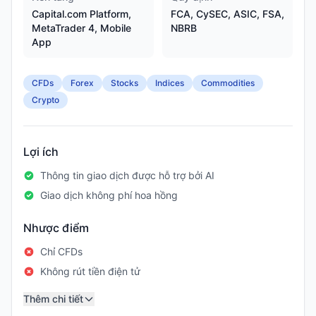
Capital.com Platform,
FCA, CySEC, ASIC, FSA,
MetaTrader 4, Mobile
NBRB
App
CFDs
Forex
Stocks
Indices
Commodities
Crypto
Lợi ích
Thông tin giao dịch được hỗ trợ bởi AI
Giao dịch không phí hoa hồng
Nhược điểm
Chỉ CFDs
Không rút tiền điện tử
Thêm chi tiết