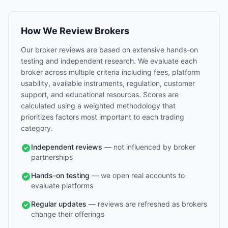
How We Review Brokers
Our broker reviews are based on extensive hands-on
testing and independent research. We evaluate each
broker across multiple criteria including fees, platform
usability, available instruments, regulation, customer
support, and educational resources. Scores are
calculated using a weighted methodology that
prioritizes factors most important to each trading
category.
Independent reviews
— not influenced by broker
partnerships
Hands-on testing
— we open real accounts to
evaluate platforms
Regular updates
— reviews are refreshed as brokers
change their offerings