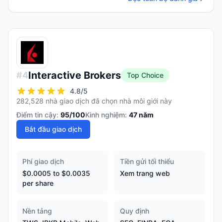
Interactive Brokers
#
4
Top Choice
4.8
/5
282,528 nhà giao dịch đã chọn nhà môi giới này
Điểm tin cậy:
95
/100
Kinh nghiệm:
47
năm
Bắt đầu giao dịch
Phí giao dịch
Tiền gửi tối thiểu
$0.0005 to $0.0035
Xem trang web
per share
Nền tảng
Quy định