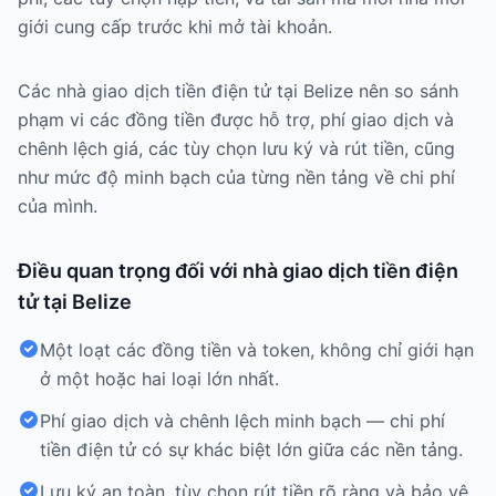
giới cung cấp trước khi mở tài khoản.
Các nhà giao dịch tiền điện tử tại Belize nên so sánh
phạm vi các đồng tiền được hỗ trợ, phí giao dịch và
chênh lệch giá, các tùy chọn lưu ký và rút tiền, cũng
như mức độ minh bạch của từng nền tảng về chi phí
của mình.
Điều quan trọng đối với nhà giao dịch tiền điện
tử tại Belize
Một loạt các đồng tiền và token, không chỉ giới hạn
ở một hoặc hai loại lớn nhất.
Phí giao dịch và chênh lệch minh bạch — chi phí
tiền điện tử có sự khác biệt lớn giữa các nền tảng.
Lưu ký an toàn, tùy chọn rút tiền rõ ràng và bảo vệ