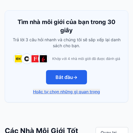
Tìm nhà môi giới của bạn trong 30
giây
Trả lời 3 câu hỏi nhanh và chúng tôi sẽ sắp xếp lại danh
sách cho bạn.
Khớp với 4 nhà môi giới đã được đánh giá
Bắt đầu
→
Hoặc tự chọn những gì quan trọng
Các Nhà Môi Giới Tốt
Quay lại