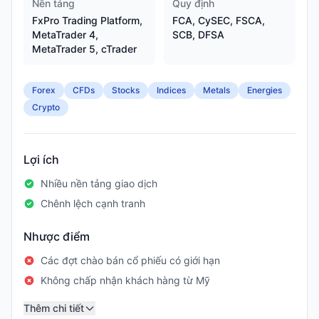
Nền tảng
Quy định
FxPro Trading Platform,
FCA, CySEC, FSCA,
MetaTrader 4,
SCB, DFSA
MetaTrader 5, cTrader
Forex
CFDs
Stocks
Indices
Metals
Energies
Crypto
Lợi ích
Nhiều nền tảng giao dịch
Chênh lệch cạnh tranh
Nhược điểm
Các đợt chào bán cổ phiếu có giới hạn
Không chấp nhận khách hàng từ Mỹ
Thêm chi tiết