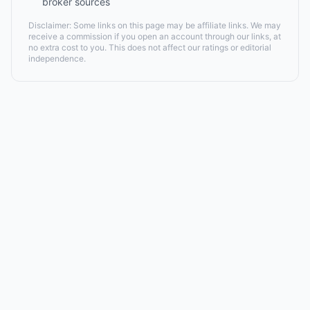
broker sources
Disclaimer: Some links on this page may be affiliate links. We may
receive a commission if you open an account through our links, at
no extra cost to you. This does not affect our ratings or editorial
independence.