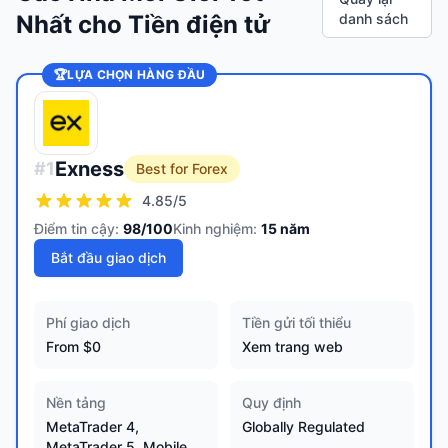
Nhất cho Tiền điện tử
danh sách
🏆
LỰA CHỌN HÀNG ĐẦU
Exness
#
1
Best for Forex
4.85
/5
Điểm tin cậy:
98
/100
Kinh nghiệm:
15
năm
Bắt đầu giao dịch
Phí giao dịch
Tiền gửi tối thiểu
From $0
Xem trang web
Nền tảng
Quy định
MetaTrader 4,
Globally Regulated
MetaTrader 5, Mobile