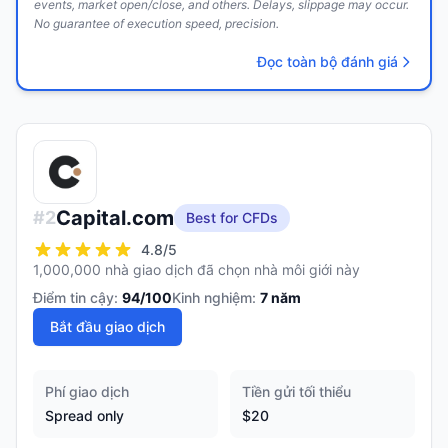
events, market open/close, and others. Delays, slippage may occur.
No guarantee of execution speed, precision.
Đọc toàn bộ đánh giá
Capital.com
#
2
Best for CFDs
4.8
/5
1,000,000 nhà giao dịch đã chọn nhà môi giới này
Điểm tin cậy:
94
/100
Kinh nghiệm:
7
năm
Bắt đầu giao dịch
Phí giao dịch
Tiền gửi tối thiểu
Spread only
$20