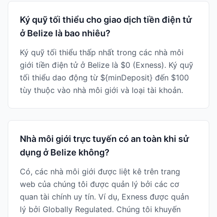
Ký quỹ tối thiểu cho giao dịch tiền điện tử
ở Belize là bao nhiêu?
Ký quỹ tối thiểu thấp nhất trong các nhà môi
giới tiền điện tử ở Belize là $0 (Exness). Ký quỹ
tối thiểu dao động từ ${minDeposit} đến $100
tùy thuộc vào nhà môi giới và loại tài khoản.
Nhà môi giới trực tuyến có an toàn khi sử
dụng ở Belize không?
Có, các nhà môi giới được liệt kê trên trang
web của chúng tôi được quản lý bởi các cơ
quan tài chính uy tín. Ví dụ, Exness được quản
lý bởi Globally Regulated. Chúng tôi khuyến