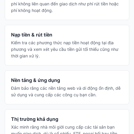
phí không liên quan đến giao dịch như phí rút tiền hoặc
phí không hoạt động.
Nạp tiền & rút tiền
Kiểm tra các phương thức nạp tiền hoạt động tại địa
phương và xem xét yêu cầu tiền gửi tối thiểu cũng như
thời gian xử lý.
Nền tảng & ứng dụng
Đảm bảo rằng các nền tảng web và di động ổn định, dễ
sử dụng và cung cấp các công cụ bạn cần.
Thị trường khả dụng
Xác minh rằng nhà môi giới cung cấp các tài sản bạn
muốn giao dịch, dù là cổ phiếu, ETF, ngoại hối hay tiền