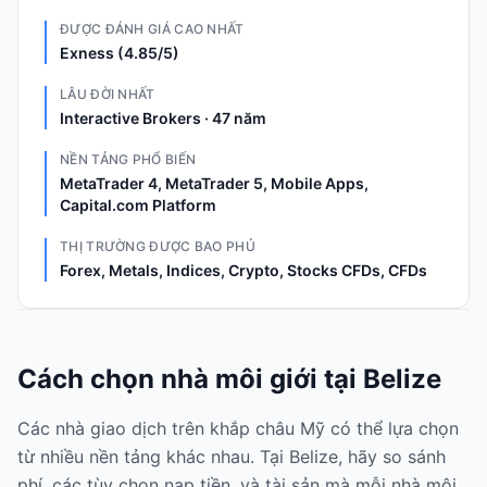
ĐƯỢC ĐÁNH GIÁ CAO NHẤT
Exness (4.85/5)
LÂU ĐỜI NHẤT
Interactive Brokers · 47 năm
NỀN TẢNG PHỔ BIẾN
MetaTrader 4, MetaTrader 5, Mobile Apps,
Capital.com Platform
THỊ TRƯỜNG ĐƯỢC BAO PHỦ
Forex, Metals, Indices, Crypto, Stocks CFDs, CFDs
Cách chọn nhà môi giới tại Belize
Các nhà giao dịch trên khắp châu Mỹ có thể lựa chọn
từ nhiều nền tảng khác nhau. Tại Belize, hãy so sánh
phí, các tùy chọn nạp tiền, và tài sản mà mỗi nhà môi