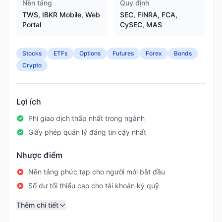
Nền tảng
Quy định
TWS, IBKR Mobile, Web
SEC, FINRA, FCA,
Portal
CySEC, MAS
Stocks
ETFs
Options
Futures
Forex
Bonds
Crypto
Lợi ích
Phí giao dịch thấp nhất trong ngành
Giấy phép quản lý đáng tin cậy nhất
Nhược điểm
Nền tảng phức tạp cho người mới bắt đầu
Số dư tối thiểu cao cho tài khoản ký quỹ
Thêm chi tiết