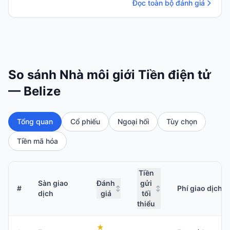
Đọc toàn bộ đánh giá
So sánh Nhà môi giới Tiền điện tử
— Belize
Tổng quan
Cổ phiếu
Ngoại hối
Tùy chọn
Tiền mã hóa
Tiền
Sàn giao
Đánh
gửi
#
Phí giao dịch
↕
↕
dịch
giá
tối
thiểu
★