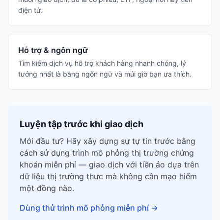
điện tử.
Hỗ trợ & ngôn ngữ
Tìm kiếm dịch vụ hỗ trợ khách hàng nhanh chóng, lý
tưởng nhất là bằng ngôn ngữ và múi giờ bạn ưa thích.
Luyện tập trước khi giao dịch
Mới đầu tư? Hãy xây dựng sự tự tin trước bằng
cách sử dụng trình mô phỏng thị trường chứng
khoán miễn phí — giao dịch với tiền ảo dựa trên
dữ liệu thị trường thực mà không cần mạo hiểm
một đồng nào.
Dùng thử trình mô phỏng miễn phí
→