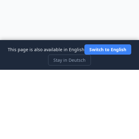
This page is also available in English
Switch to English
Stay in Deutsch
Three Investeers
Lernen Sie Handel und Finanzen mit dem
anfängerfreundlichsten Börsensimulator-Spiel.