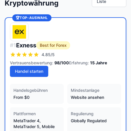
Kryptowährung
Liste
🏆
TOP-AUSWAHL
Exness
#
1
Best for Forex
4.85
/5
Vertrauensbewertung:
98
/100
Erfahrung:
15
Jahre
Handel starten
Handelsgebühren
Mindestanlage
From $0
Website ansehen
Plattformen
Regulierung
MetaTrader 4,
Globally Regulated
MetaTrader 5, Mobile