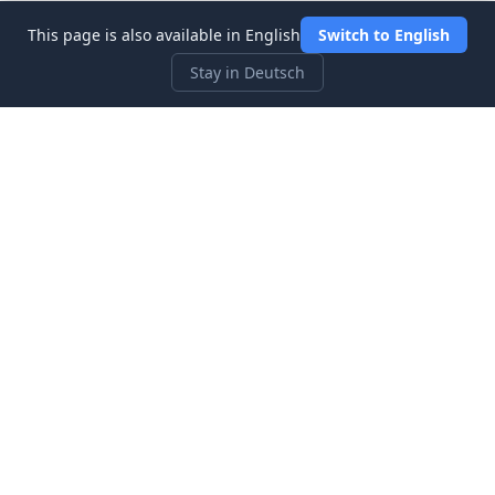
This page is also available in English
Switch to English
Stay in Deutsch
Three Investeers
Lernen Sie Handel und Finanzen mit dem
anfängerfreundlichsten Börsensimulator-Spiel.
Schnellzugriff
Startseite
Blog