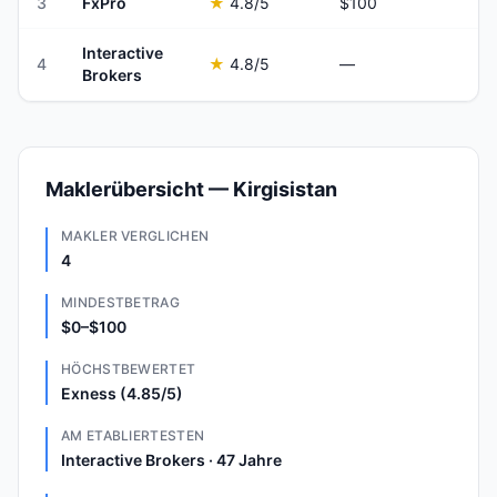
3
FxPro
★
4.8
/5
$100
Interactive
4
★
4.8
/5
—
Brokers
Maklerübersicht — Kirgisistan
MAKLER VERGLICHEN
4
MINDESTBETRAG
$0–$100
HÖCHSTBEWERTET
Exness (4.85/5)
AM ETABLIERTESTEN
Interactive Brokers · 47 Jahre