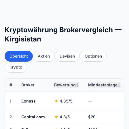
Kryptowährung Brokervergleich —
Kirgisistan
Übersicht
Aktien
Devisen
Optionen
Krypto
#
Broker
Bewertung
Mindestanlage
↕
↕
1
Exness
★
4.85
/5
—
2
Capital.com
★
4.8
/5
$20