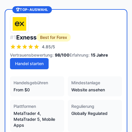
🏆
TOP-AUSWAHL
Exness
#
1
Best for Forex
4.85
/5
Vertrauensbewertung:
98
/100
Erfahrung:
15
Jahre
Handel starten
Handelsgebühren
Mindestanlage
From $0
Website ansehen
Plattformen
Regulierung
MetaTrader 4,
Globally Regulated
MetaTrader 5, Mobile
Apps