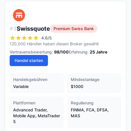
Swissquote
#
3
Premium Swiss Bank
4.6
/5
120,000 Händler haben diesen Broker gewählt
Vertrauensbewertung:
98
/100
Erfahrung:
25
Jahre
Handel starten
Handelsgebühren
Mindestanlage
Variable
$1000
Plattformen
Regulierung
Advanced Trader,
FINMA, FCA, DFSA,
Mobile App, MetaTrader
MAS
5