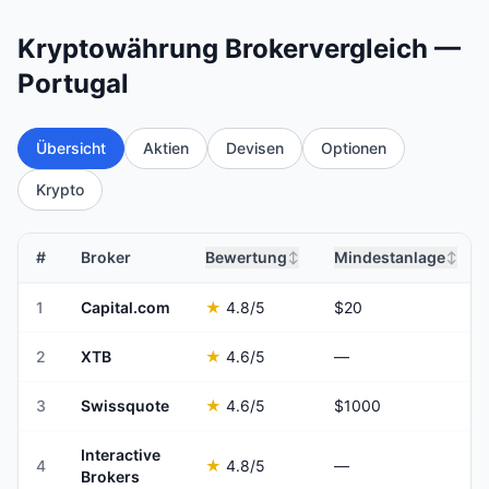
Kryptowährung Brokervergleich —
Portugal
Übersicht
Aktien
Devisen
Optionen
Krypto
#
Broker
Bewertung
Mindestanlage
↕
↕
1
Capital.com
★
4.8
/5
$20
2
XTB
★
4.6
/5
—
3
Swissquote
★
4.6
/5
$1000
Interactive
4
★
4.8
/5
—
Brokers