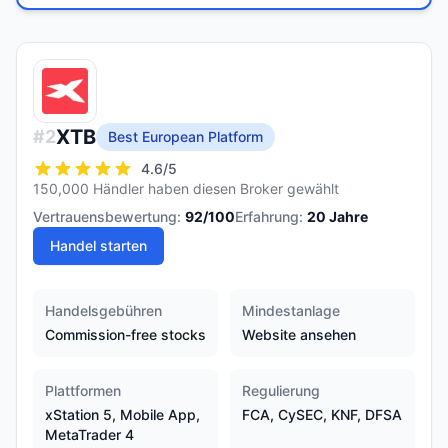
XTB
#
2
Best European Platform
4.6
/5
150,000 Händler haben diesen Broker gewählt
Vertrauensbewertung:
92
/100
Erfahrung:
20
Jahre
Handel starten
Handelsgebühren
Mindestanlage
Commission-free stocks
Website ansehen
Plattformen
Regulierung
xStation 5, Mobile App,
FCA, CySEC, KNF, DFSA
MetaTrader 4