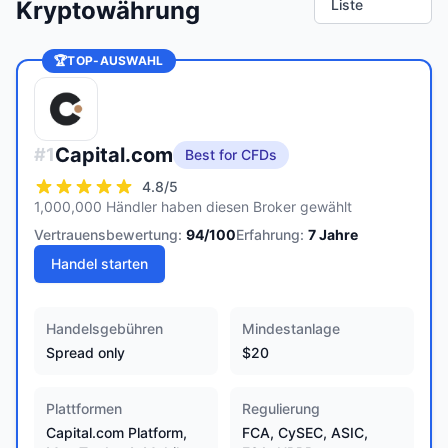
Kryptowährung
Liste
🏆
TOP-AUSWAHL
Capital.com
#
1
Best for CFDs
4.8
/5
1,000,000 Händler haben diesen Broker gewählt
Vertrauensbewertung:
94
/100
Erfahrung:
7
Jahre
Handel starten
Handelsgebühren
Mindestanlage
Spread only
$20
Plattformen
Regulierung
Capital.com Platform,
FCA, CySEC, ASIC,