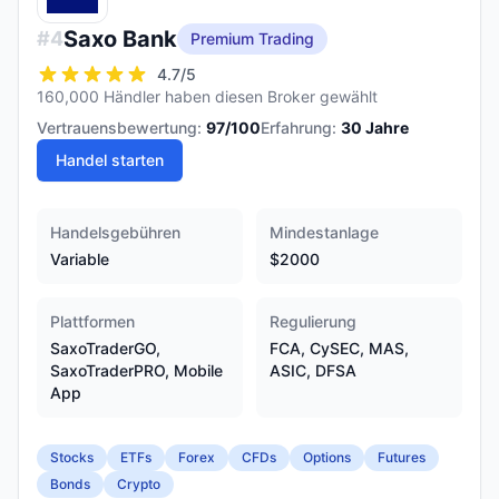
Saxo Bank
#
4
Premium Trading
4.7
/5
160,000 Händler haben diesen Broker gewählt
Vertrauensbewertung:
97
/100
Erfahrung:
30
Jahre
Handel starten
Handelsgebühren
Mindestanlage
Variable
$2000
Plattformen
Regulierung
SaxoTraderGO,
FCA, CySEC, MAS,
SaxoTraderPRO, Mobile
ASIC, DFSA
App
Stocks
ETFs
Forex
CFDs
Options
Futures
Bonds
Crypto