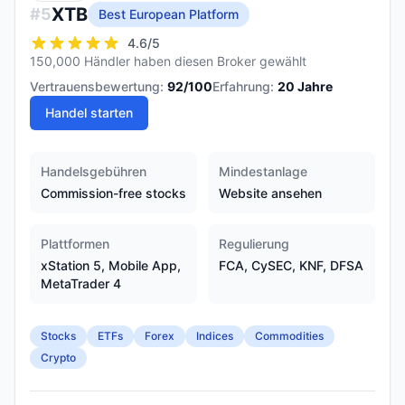
XTB
#
5
Best European Platform
4.6
/5
150,000 Händler haben diesen Broker gewählt
Vertrauensbewertung:
92
/100
Erfahrung:
20
Jahre
Handel starten
Handelsgebühren
Mindestanlage
Commission-free stocks
Website ansehen
Plattformen
Regulierung
xStation 5, Mobile App,
FCA, CySEC, KNF, DFSA
MetaTrader 4
Stocks
ETFs
Forex
Indices
Commodities
Crypto