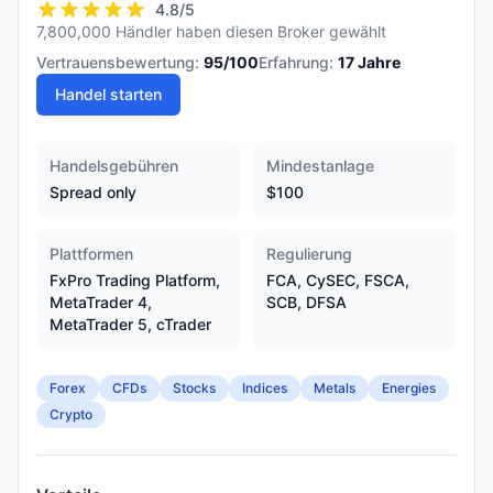
4.8
/5
7,800,000 Händler haben diesen Broker gewählt
Vertrauensbewertung:
95
/100
Erfahrung:
17
Jahre
Handel starten
Handelsgebühren
Mindestanlage
Spread only
$100
Plattformen
Regulierung
FxPro Trading Platform,
FCA, CySEC, FSCA,
MetaTrader 4,
SCB, DFSA
MetaTrader 5, cTrader
Forex
CFDs
Stocks
Indices
Metals
Energies
Crypto