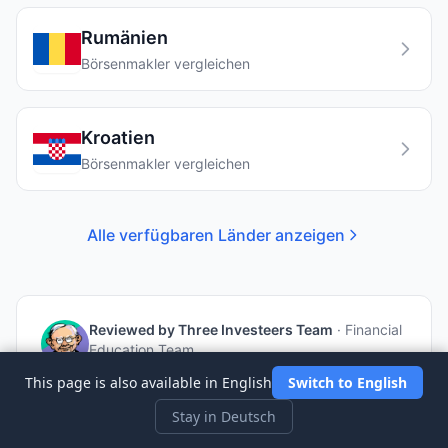
Rumänien
Börsenmakler vergleichen
Kroatien
Börsenmakler vergleichen
Alle verfügbaren Länder anzeigen
Reviewed by
Three Investeers Team
·
Financial
Education Team
Our team of experienced traders and financial
This page is also available in English
Switch to English
educators is dedicated to making investing
accessible to everyone. With decades of
Stay in Deutsch
combined market experience, we provide