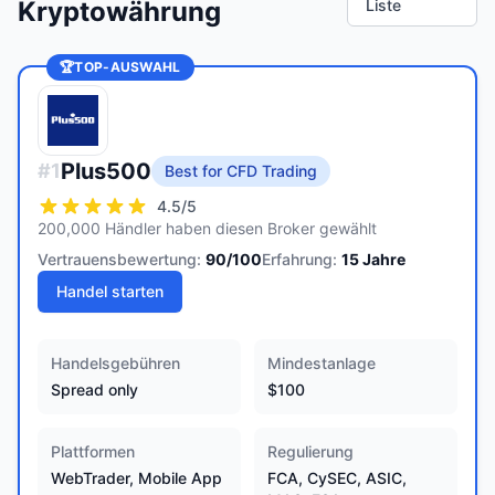
Kryptowährung
Liste
🏆
TOP-AUSWAHL
Plus500
#
1
Best for CFD Trading
4.5
/5
200,000 Händler haben diesen Broker gewählt
Vertrauensbewertung:
90
/100
Erfahrung:
15
Jahre
Handel starten
Handelsgebühren
Mindestanlage
Spread only
$100
Plattformen
Regulierung
WebTrader, Mobile App
FCA, CySEC, ASIC,