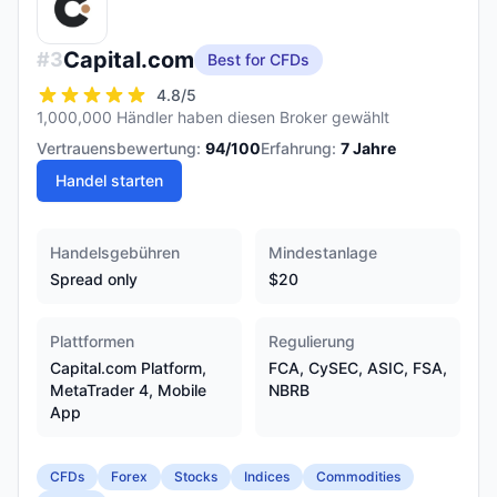
Capital.com
#
3
Best for CFDs
4.8
/5
1,000,000 Händler haben diesen Broker gewählt
Vertrauensbewertung:
94
/100
Erfahrung:
7
Jahre
Handel starten
Handelsgebühren
Mindestanlage
Spread only
$20
Plattformen
Regulierung
Capital.com Platform,
FCA, CySEC, ASIC, FSA,
MetaTrader 4, Mobile
NBRB
App
CFDs
Forex
Stocks
Indices
Commodities