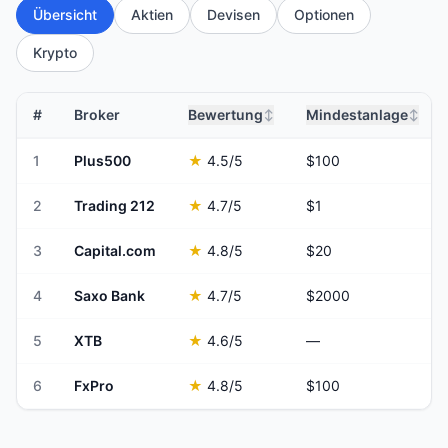
Übersicht
Aktien
Devisen
Optionen
Krypto
#
Broker
Bewertung
Mindestanlage
↕
↕
1
Plus500
★
4.5
/5
$100
2
Trading 212
★
4.7
/5
$1
3
Capital.com
★
4.8
/5
$20
4
Saxo Bank
★
4.7
/5
$2000
5
XTB
★
4.6
/5
—
6
FxPro
★
4.8
/5
$100