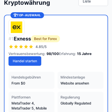
Kryptowährung
Liste
🏆
TOP-AUSWAHL
Exness
#
1
Best for Forex
4.85
/5
Vertrauensbewertung:
98
/100
Erfahrung:
15
Jahre
Handel starten
Handelsgebühren
Mindestanlage
From $0
Website ansehen
Plattformen
Regulierung
MetaTrader 4,
Globally Regulated
MetaTrader 5, Mobile