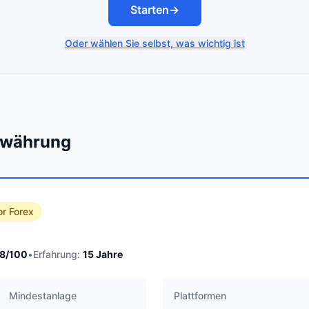
Starten
→
Oder wählen Sie selbst, was wichtig ist
towährung
or Forex
8
/100
•
Erfahrung:
15
Jahre
Mindestanlage
Plattformen