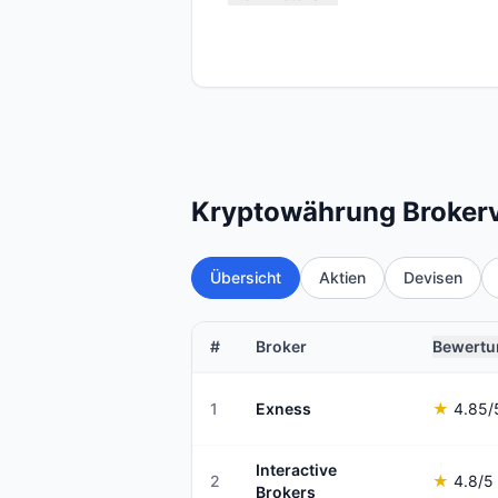
Kryptowährung Brokerv
Übersicht
Aktien
Devisen
#
Broker
Bewertu
1
Exness
★
4.85
/
Interactive
2
★
4.8
/5
Brokers