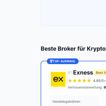
Beste Broker für Kryp
🏆
TOP-AUSWAHL
Exness
#
1
Best f
4.85
/5
•
Vertrauensbewertung:
9
Handelsgebühren