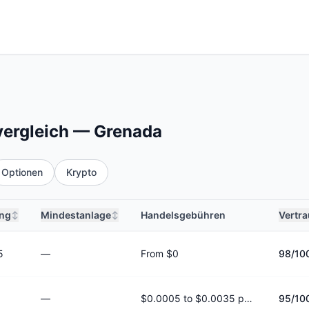
ergleich — Grenada
Optionen
Krypto
ng
Mindestanlage
Handelsgebühren
Vertr
↕
↕
5
—
From $0
98
/10
—
$0.0005 to $0.0035 per share
95
/10