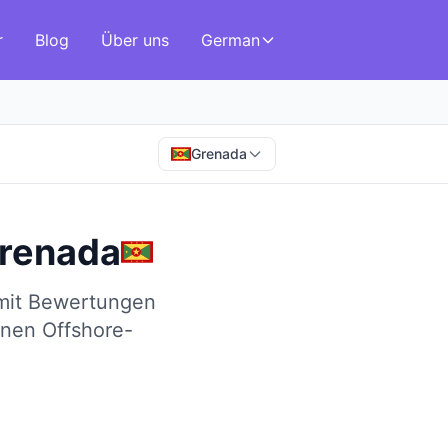
r
Blog
Über uns
German
Grenada
renada
 mit Bewertungen
inen Offshore-