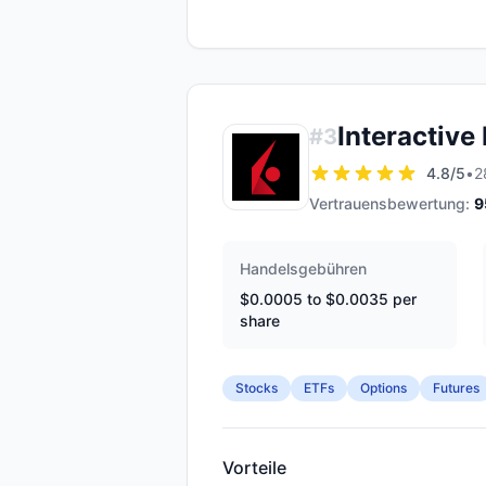
Interactive
#
3
4.8
/5
•
2
Vertrauensbewertung:
9
Handelsgebühren
$0.0005 to $0.0035 per
share
Stocks
ETFs
Options
Futures
Vorteile