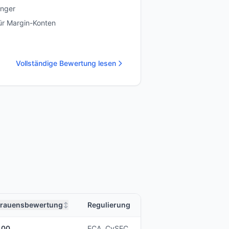
änger
ür Margin-Konten
Vollständige Bewertung lesen
trauensbewertung
Regulierung
↕
100
FCA, CySEC