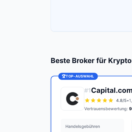
Beste Broker für Kryp
🏆
TOP-AUSWAHL
Capital.co
#
1
4.8
/5
•
1
Vertrauensbewertung:
9
Handelsgebühren