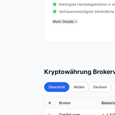
Niedrigste Handelsgebühren in d
Vertrauenswürdigste behördliche
Mehr Details
Kryptowährung Brokerv
Übersicht
Aktien
Devisen
#
Broker
Bewert
1
Capital.com
★
4.8
/