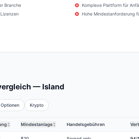
er Branche
Komplexe Plattform für Anf
 Lizenzen
Hohe Mindestanforderung f
ergleich — Island
Optionen
Krypto
ung
Mindestanlage
Handelsgebühren
Ver
↕
↕
5
$20
Spread only
94
/