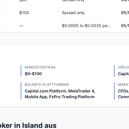
5
$100
Spread only
95
/
5
—
$0.0005 to $0.0035 per share
95
/
MINDESTBETRAG
HÖCH
$0–$100
Capit
BELIEBTE PLATTFORMEN
MÄRK
Capital.com Platform, MetaTrader 4,
CFDs,
Mobile App, FxPro Trading Platform
Comm
ker in Island aus