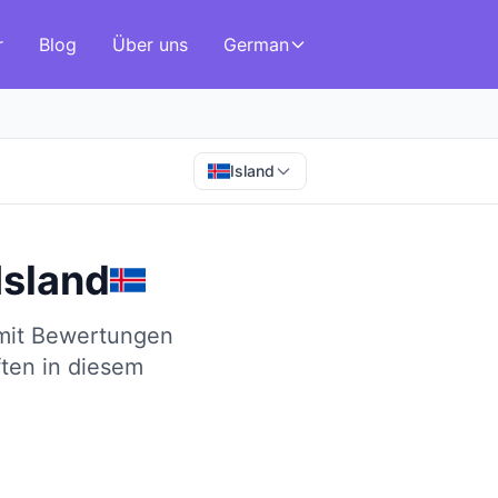
r
Blog
Über uns
German
Island
Island
 mit Bewertungen
ften in diesem