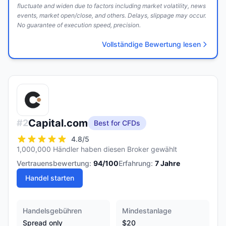
fluctuate and widen due to factors including market volatility, news
events, market open/close, and others. Delays, slippage may occur.
No guarantee of execution speed, precision.
Vollständige Bewertung lesen
Capital.com
#
2
Best for CFDs
4.8
/5
1,000,000 Händler haben diesen Broker gewählt
Vertrauensbewertung:
94
/100
Erfahrung:
7
Jahre
Handel starten
Handelsgebühren
Mindestanlage
Spread only
$20