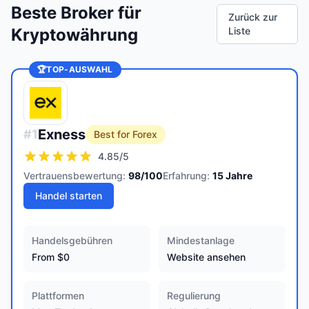
Beste Broker für
Zurück zur
Kryptowährung
Liste
🏆
TOP-AUSWAHL
Exness
#
1
Best for Forex
4.85
/5
Vertrauensbewertung:
98
/100
Erfahrung:
15
Jahre
Handel starten
Handelsgebühren
Mindestanlage
From $0
Website ansehen
Plattformen
Regulierung