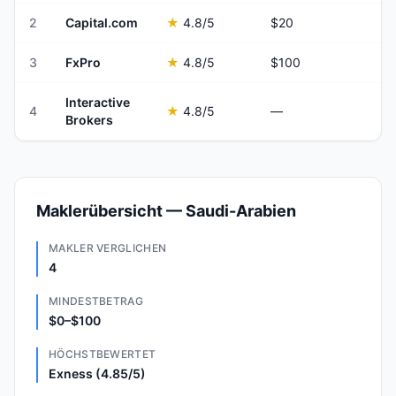
2
Capital.com
★
4.8
/5
$20
3
FxPro
★
4.8
/5
$100
Interactive
4
★
4.8
/5
—
Brokers
Maklerübersicht — Saudi-Arabien
MAKLER VERGLICHEN
4
MINDESTBETRAG
$0–$100
HÖCHSTBEWERTET
Exness (4.85/5)