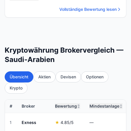
Vollständige Bewertung lesen
Kryptowährung Brokervergleich —
Saudi-Arabien
Übersicht
Aktien
Devisen
Optionen
Krypto
#
Broker
Bewertung
Mindestanlage
↕
↕
1
Exness
★
4.85
/5
—