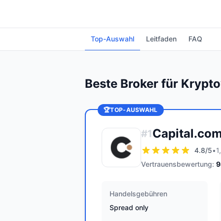
Top-Auswahl
Leitfaden
FAQ
Beste Broker für Kryp
🏆
TOP-AUSWAHL
Capital.co
#
1
4.8
/5
•
1
Vertrauensbewertung:
9
Handelsgebühren
Spread only