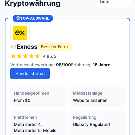
Kryptowährung
Liste
🏆
TOP-AUSWAHL
Exness
#
1
Best for Forex
4.85
/5
Vertrauensbewertung:
98
/100
Erfahrung:
15
Jahre
Handel starten
Handelsgebühren
Mindestanlage
From $0
Website ansehen
Plattformen
Regulierung
MetaTrader 4,
Globally Regulated
MetaTrader 5, Mobile