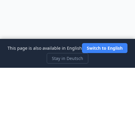
This page is also available in English
Switch to English
Stay in Deutsch
Three Investeers
Lernen Sie Handel und Finanzen mit dem
anfängerfreundlichsten Börsensimulator-Spiel.