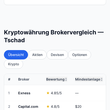
Kryptowährung Brokervergleich —
Tschad
Übersicht
Aktien
Devisen
Optionen
Krypto
#
Broker
Bewertung
Mindestanlage
↕
↕
1
Exness
★
4.85
/5
—
2
Capital.com
★
4.8
/5
$20