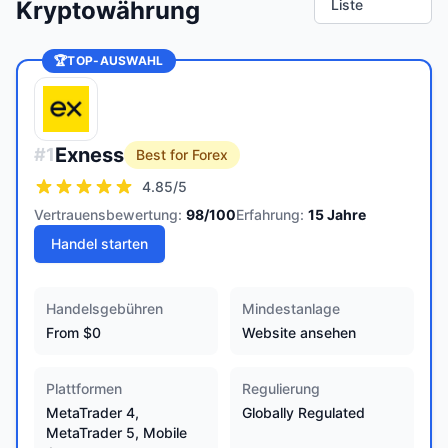
Kryptowährung
Liste
🏆
TOP-AUSWAHL
Exness
#
1
Best for Forex
4.85
/5
Vertrauensbewertung:
98
/100
Erfahrung:
15
Jahre
Handel starten
Handelsgebühren
Mindestanlage
From $0
Website ansehen
Plattformen
Regulierung
MetaTrader 4,
Globally Regulated
MetaTrader 5, Mobile