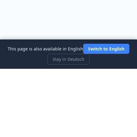
This page is also available in English
Switch to English
Stay in Deutsch
Three Investeers
Lernen Sie Handel und Finanzen mit dem
anfängerfreundlichsten Börsensimulator-Spiel.