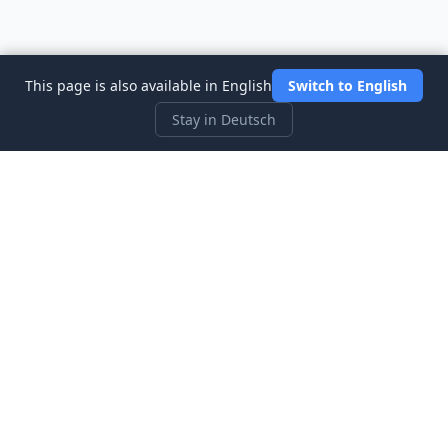
This page is also available in English
Switch to English
Stay in Deutsch
Three Investeers
Lernen Sie Handel und Finanzen mit dem
anfängerfreundlichsten Börsensimulator-Spiel.
Schnellzugriff
Startseite