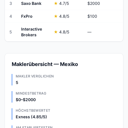
3
Saxo Bank
★
4.7
/5
$2000
4
FxPro
★
4.8
/5
$100
Interactive
5
★
4.8
/5
—
Brokers
Maklerübersicht — Mexiko
MAKLER VERGLICHEN
5
MINDESTBETRAG
$0–$2000
HÖCHSTBEWERTET
Exness (4.85/5)
AM ETABLIERTESTEN