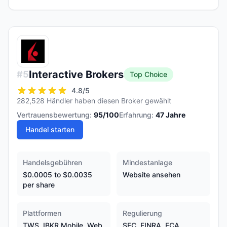
Interactive Brokers
#
5
Top Choice
4.8
/5
282,528 Händler haben diesen Broker gewählt
Vertrauensbewertung:
95
/100
Erfahrung:
47
Jahre
Handel starten
Handelsgebühren
Mindestanlage
$0.0005 to $0.0035
Website ansehen
per share
Plattformen
Regulierung
TWS, IBKR Mobile, Web
SEC, FINRA, FCA,