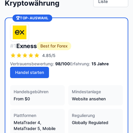
Kryptowährung
Liste
🏆
TOP-AUSWAHL
Exness
#
1
Best for Forex
4.85
/5
Vertrauensbewertung:
98
/100
Erfahrung:
15
Jahre
Handel starten
Handelsgebühren
Mindestanlage
From $0
Website ansehen
Plattformen
Regulierung
MetaTrader 4,
Globally Regulated
MetaTrader 5, Mobile