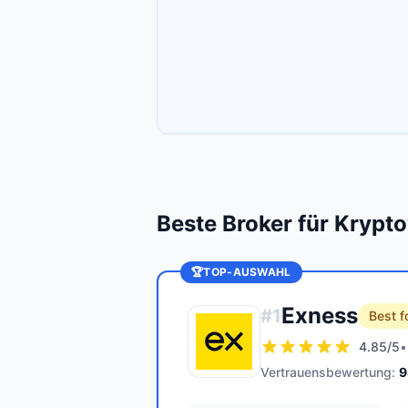
Beste Broker für Kryp
🏆
TOP-AUSWAHL
Exness
#
1
Best f
4.85
/5
•
Vertrauensbewertung:
9