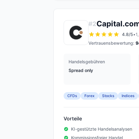
Capital.co
#
2
4.8
/5
•
1
Vertrauensbewertung:
9
Handelsgebühren
Spread only
CFDs
Forex
Stocks
Indices
Vorteile
KI-gestützte Handelsanalysen
Kommissionsfreier Handel