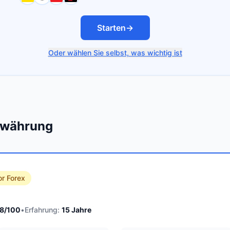
Starten
→
Oder wählen Sie selbst, was wichtig ist
towährung
or Forex
8
/100
•
Erfahrung:
15
Jahre