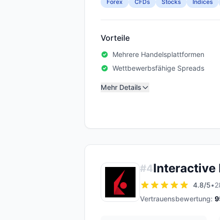
Forex
CFDs
Stocks
Indices
Vorteile
Mehrere Handelsplattformen
Wettbewerbsfähige Spreads
Mehr Details
Interactive
#
4
4.8
/5
•
2
Vertrauensbewertung:
9