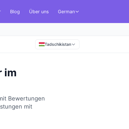
r
Blog
Über uns
German
Tadschikistan
r
im
 mit Bewertungen
istungen mit