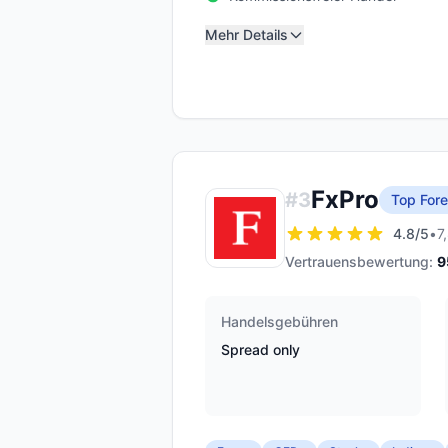
Mehr Details
FxPro
#
3
Top Fore
4.8
/5
•
7
Vertrauensbewertung:
9
Handelsgebühren
Spread only