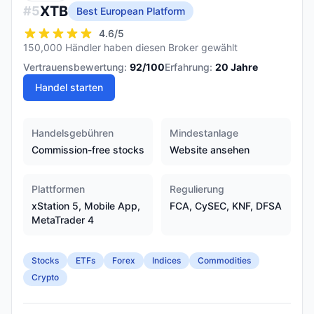
XTB
#
5
Best European Platform
4.6
/5
150,000 Händler haben diesen Broker gewählt
Vertrauensbewertung:
92
/100
Erfahrung:
20
Jahre
Handel starten
Handelsgebühren
Mindestanlage
Commission-free stocks
Website ansehen
Plattformen
Regulierung
xStation 5, Mobile App,
FCA, CySEC, KNF, DFSA
MetaTrader 4
Stocks
ETFs
Forex
Indices
Commodities
Crypto