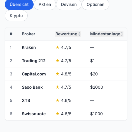
Übersicht
Aktien
Devisen
Optionen
Krypto
#
Broker
Bewertung
Mindestanlage
↕
↕
1
Kraken
★
4.7
/5
—
2
Trading 212
★
4.7
/5
$1
3
Capital.com
★
4.8
/5
$20
4
Saxo Bank
★
4.7
/5
$2000
5
XTB
★
4.6
/5
—
6
Swissquote
★
4.6
/5
$1000