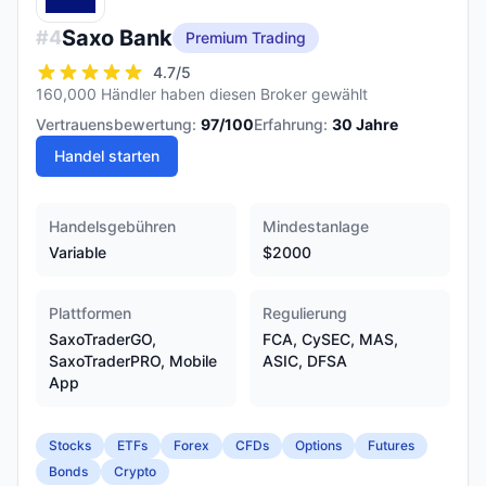
Saxo Bank
#
4
Premium Trading
4.7
/5
160,000 Händler haben diesen Broker gewählt
Vertrauensbewertung:
97
/100
Erfahrung:
30
Jahre
Handel starten
Handelsgebühren
Mindestanlage
Variable
$2000
Plattformen
Regulierung
SaxoTraderGO,
FCA, CySEC, MAS,
SaxoTraderPRO, Mobile
ASIC, DFSA
App
Stocks
ETFs
Forex
CFDs
Options
Futures
Bonds
Crypto