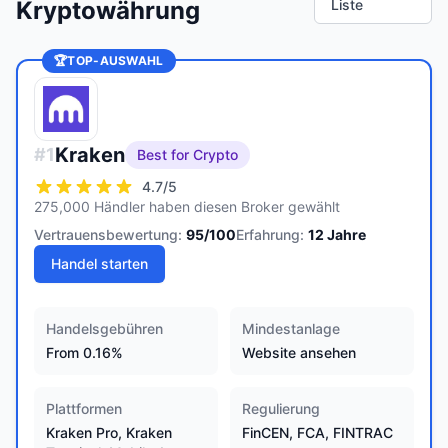
Kryptowährung
Liste
🏆
TOP-AUSWAHL
Kraken
#
1
Best for Crypto
4.7
/5
275,000 Händler haben diesen Broker gewählt
Vertrauensbewertung:
95
/100
Erfahrung:
12
Jahre
Handel starten
Handelsgebühren
Mindestanlage
From 0.16%
Website ansehen
Plattformen
Regulierung
Kraken Pro, Kraken
FinCEN, FCA, FINTRAC