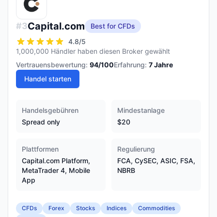
Capital.com
#
3
Best for CFDs
4.8
/5
1,000,000 Händler haben diesen Broker gewählt
Vertrauensbewertung:
94
/100
Erfahrung:
7
Jahre
Handel starten
Handelsgebühren
Mindestanlage
Spread only
$20
Plattformen
Regulierung
Capital.com Platform,
FCA, CySEC, ASIC, FSA,
MetaTrader 4, Mobile
NBRB
App
CFDs
Forex
Stocks
Indices
Commodities