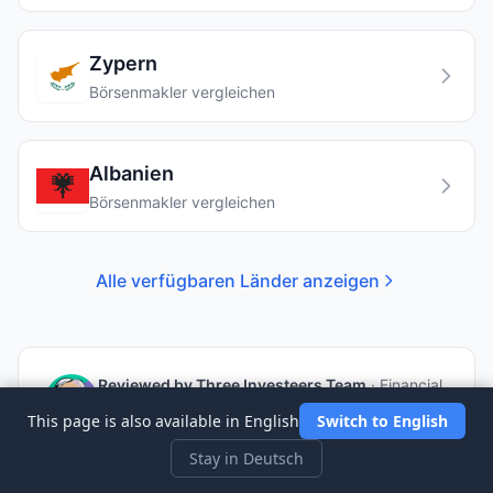
Zypern
Börsenmakler vergleichen
Albanien
Börsenmakler vergleichen
Alle verfügbaren Länder anzeigen
Reviewed by
Three Investeers Team
·
Financial
Education Team
This page is also available in English
Switch to English
Our team of experienced traders and financial
educators is dedicated to making investing
Stay in Deutsch
accessible to everyone. With decades of