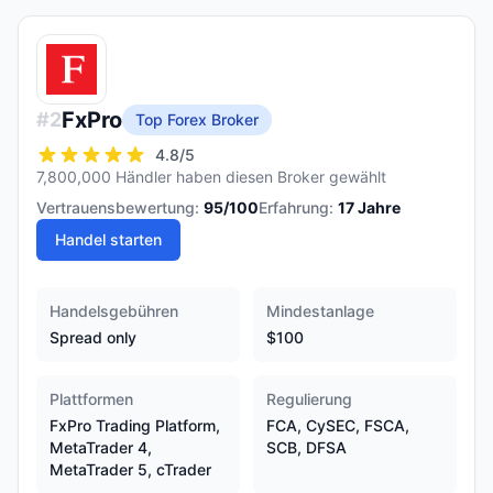
FxPro
#
2
Top Forex Broker
4.8
/5
7,800,000 Händler haben diesen Broker gewählt
Vertrauensbewertung:
95
/100
Erfahrung:
17
Jahre
Handel starten
Handelsgebühren
Mindestanlage
Spread only
$100
Plattformen
Regulierung
FxPro Trading Platform,
FCA, CySEC, FSCA,
MetaTrader 4,
SCB, DFSA
MetaTrader 5, cTrader