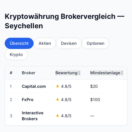
Kryptowährung Brokervergleich —
Seychellen
Übersicht
Aktien
Devisen
Optionen
Krypto
#
Broker
Bewertung
Mindestanlage
↕
↕
1
Capital.com
★
4.8
/5
$20
2
FxPro
★
4.8
/5
$100
Interactive
3
★
4.8
/5
—
Brokers