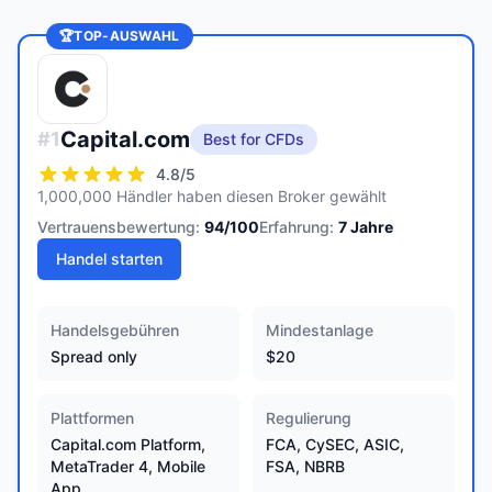
🏆
TOP-AUSWAHL
Capital.com
#
1
Best for CFDs
4.8
/5
1,000,000 Händler haben diesen Broker gewählt
Vertrauensbewertung:
94
/100
Erfahrung:
7
Jahre
Handel starten
Handelsgebühren
Mindestanlage
Spread only
$20
Plattformen
Regulierung
Capital.com Platform,
FCA, CySEC, ASIC,
MetaTrader 4, Mobile
FSA, NBRB
App