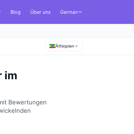
r
Blog
Über uns
German
Äthiopien
r
im
 mit Bewertungen
twickelnden