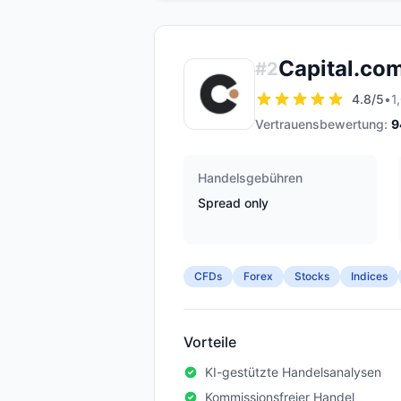
Capital.co
#
2
4.8
/5
•
1
Vertrauensbewertung:
9
Handelsgebühren
Spread only
CFDs
Forex
Stocks
Indices
Vorteile
KI-gestützte Handelsanalysen
Kommissionsfreier Handel