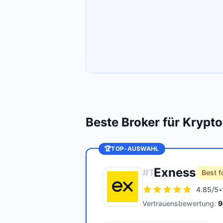
Beste Broker für Kryp
🏆
TOP-AUSWAHL
Exness
#
1
Best f
4.85
/5
•
Vertrauensbewertung:
9