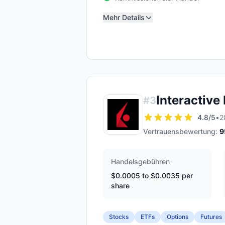
Mehr Details
Interactive
#
3
4.8
/5
•
2
Vertrauensbewertung:
9
Handelsgebühren
$0.0005 to $0.0035 per
share
Stocks
ETFs
Options
Futures