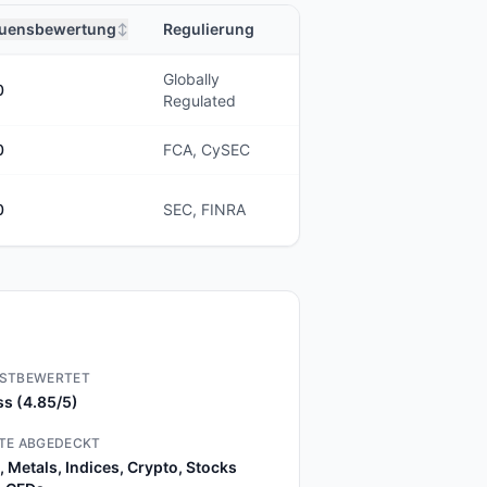
auensbewertung
Regulierung
↕
Globally
0
Regulated
0
FCA, CySEC
0
SEC, FINRA
STBEWERTET
s (4.85/5)
TE ABGEDECKT
, Metals, Indices, Crypto, Stocks