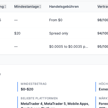
ng
Mindestanlage
Handelsgebühren
Vertr
↕
↕
5
—
From $0
98
/10
$20
Spread only
94
/10
—
$0.0005 to $0.0035 per share
95
/10
n
MINDESTBETRAG
HÖCH
$0–$20
Exnes
BELIEBTE PLATTFORMEN
MÄRK
MetaTrader 4, MetaTrader 5, Mobile Apps,
Forex