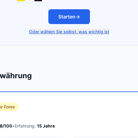
Starten
→
Oder wählen Sie selbst, was wichtig ist
towährung
or Forex
8
/100
•
Erfahrung:
15
Jahre