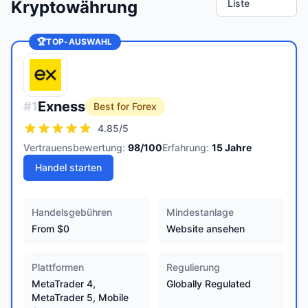
Kryptowährung
Liste
🏆
TOP-AUSWAHL
Exness
#
1
Best for Forex
4.85
/5
Vertrauensbewertung:
98
/100
Erfahrung:
15
Jahre
Handel starten
Handelsgebühren
Mindestanlage
From $0
Website ansehen
Plattformen
Regulierung
MetaTrader 4,
Globally Regulated
MetaTrader 5, Mobile