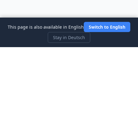
This page is also available in English
Switch to English
Stay in Deutsch
Three Investeers
Lernen Sie Handel und Finanzen mit dem
anfängerfreundlichsten Börsensimulator-Spiel.
Schnellzugriff