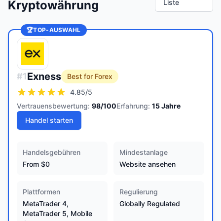
Kryptowährung
Liste
🏆
TOP-AUSWAHL
Exness
#
1
Best for Forex
4.85
/5
Vertrauensbewertung:
98
/100
Erfahrung:
15
Jahre
Handel starten
Handelsgebühren
Mindestanlage
From $0
Website ansehen
Plattformen
Regulierung
MetaTrader 4,
Globally Regulated
MetaTrader 5, Mobile