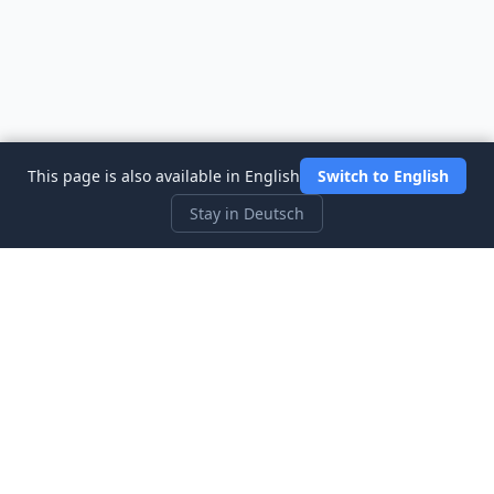
This page is also available in English
Switch to English
Stay in Deutsch
Three Investeers
Lernen Sie Handel und Finanzen mit dem
anfängerfreundlichsten Börsensimulator-Spiel.