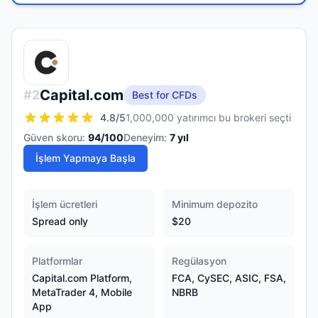
Capital.com
#
2
Best for CFDs
4.8
/5
1,000,000 yatırımcı bu brokeri seçti
Güven skoru:
94
/100
Deneyim:
7
yıl
İşlem Yapmaya Başla
İşlem ücretleri
Minimum depozito
Spread only
$20
Platformlar
Regülasyon
Capital.com Platform,
FCA, CySEC, ASIC, FSA,
MetaTrader 4, Mobile
NBRB
App