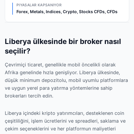
PIYASALAR KAPSANIYOR
Forex, Metals, Indices, Crypto, Stocks CFDs, CFDs
Liberya ülkesinde bir broker nasıl
seçilir?
Çevrimiçi ticaret, genellikle mobil öncelikli olarak
Afrika genelinde hızla genişliyor. Liberya ülkesinde,
düşük minimum depozitolu, mobil uyumlu platformlara
ve uygun yerel para yatırma yöntemlerine sahip
brokerları tercih edin.
Liberya içindeki kripto yatırımcıları, desteklenen coin
çeşitliliğini, işlem ücretlerini ve spreadleri, saklama ve
çekim seçeneklerini ve her platformun maliyetleri