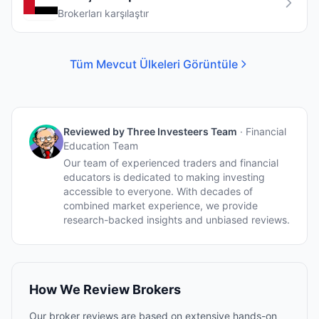
Brokerları karşılaştır
Tüm Mevcut Ülkeleri Görüntüle
Reviewed by
Three Investeers Team
·
Financial
Education Team
Our team of experienced traders and financial
educators is dedicated to making investing
accessible to everyone. With decades of
combined market experience, we provide
research-backed insights and unbiased reviews.
How We Review Brokers
Our broker reviews are based on extensive hands-on