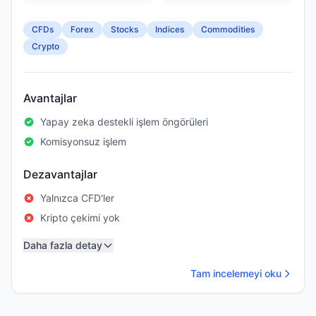
CFDs
Forex
Stocks
Indices
Commodities
Crypto
Avantajlar
Yapay zeka destekli işlem öngörüleri
Komisyonsuz işlem
Dezavantajlar
Yalnızca CFD'ler
Kripto çekimi yok
Daha fazla detay
Tam incelemeyi oku