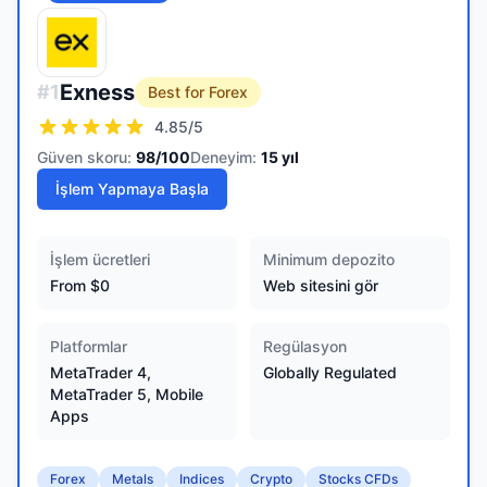
Exness
#
1
Best for Forex
4.85
/5
Güven skoru:
98
/100
Deneyim:
15
yıl
İşlem Yapmaya Başla
İşlem ücretleri
Minimum depozito
From $0
Web sitesini gör
Platformlar
Regülasyon
MetaTrader 4,
Globally Regulated
MetaTrader 5, Mobile
Apps
Forex
Metals
Indices
Crypto
Stocks CFDs