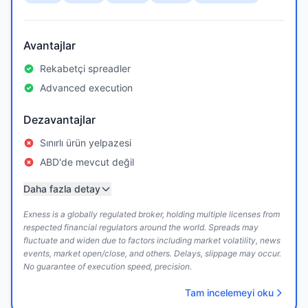
Avantajlar
Rekabetçi spreadler
Advanced execution
Dezavantajlar
Sınırlı ürün yelpazesi
ABD'de mevcut değil
Daha fazla detay
Exness is a globally regulated broker, holding multiple licenses from
respected financial regulators around the world. Spreads may
fluctuate and widen due to factors including market volatility, news
events, market open/close, and others. Delays, slippage may occur.
No guarantee of execution speed, precision.
Tam incelemeyi oku