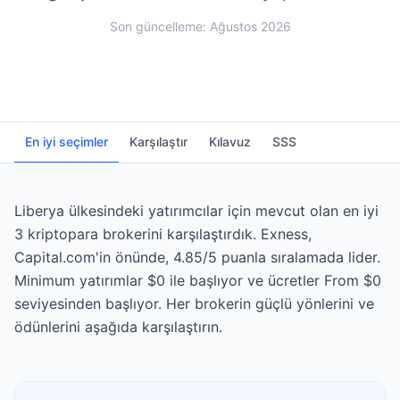
Son güncelleme: Ağustos 2026
En iyi seçimler
Karşılaştır
Kılavuz
SSS
Liberya ülkesindeki yatırımcılar için mevcut olan en iyi
3 kriptopara brokerini karşılaştırdık. Exness,
Capital.com'in önünde, 4.85/5 puanla sıralamada lider.
Minimum yatırımlar $0 ile başlıyor ve ücretler From $0
seviyesinden başlıyor. Her brokerin güçlü yönlerini ve
ödünlerini aşağıda karşılaştırın.