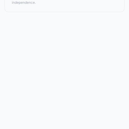
independence.