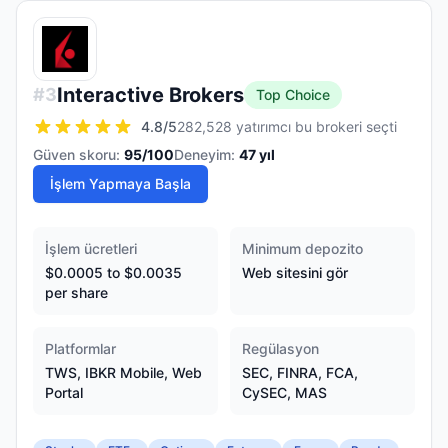
Interactive Brokers
#
3
Top Choice
4.8
/5
282,528 yatırımcı bu brokeri seçti
Güven skoru:
95
/100
Deneyim:
47
yıl
İşlem Yapmaya Başla
İşlem ücretleri
Minimum depozito
$0.0005 to $0.0035
Web sitesini gör
per share
Platformlar
Regülasyon
TWS, IBKR Mobile, Web
SEC, FINRA, FCA,
Portal
CySEC, MAS