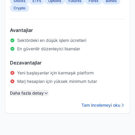
Stocks
ETFs
Options
Futures
Forex
Bonds
Crypto
Avantajlar
Sektördeki en düşük işlem ücretleri
En güvenilir düzenleyici lisanslar
Dezavantajlar
Yeni başlayanlar için karmaşık platform
Marj hesapları için yüksek minimum tutar
Daha fazla detay
Tam incelemeyi oku