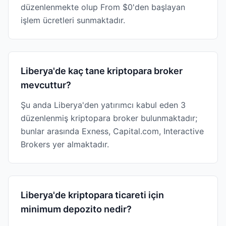
düzenlenmekte olup From $0'den başlayan
işlem ücretleri sunmaktadır.
Liberya'de kaç tane kriptopara broker
mevcuttur?
Şu anda Liberya'den yatırımcı kabul eden 3
düzenlenmiş kriptopara broker bulunmaktadır;
bunlar arasında Exness, Capital.com, Interactive
Brokers yer almaktadır.
Liberya'de kriptopara ticareti için
minimum depozito nedir?