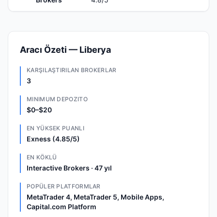
Aracı Özeti — Liberya
KARŞILAŞTIRILAN BROKERLAR
3
MINIMUM DEPOZITO
$0–$20
EN YÜKSEK PUANLI
Exness (4.85/5)
EN KÖKLÜ
Interactive Brokers · 47 yıl
POPÜLER PLATFORMLAR
MetaTrader 4, MetaTrader 5, Mobile Apps,
Capital.com Platform