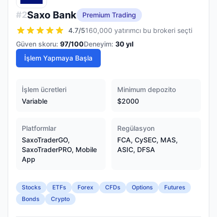
Saxo Bank
#
2
Premium Trading
4.7
/5
160,000 yatırımcı bu brokeri seçti
Güven skoru:
97
/100
Deneyim:
30
yıl
İşlem Yapmaya Başla
İşlem ücretleri
Minimum depozito
Variable
$2000
Platformlar
Regülasyon
SaxoTraderGO,
FCA, CySEC, MAS,
SaxoTraderPRO, Mobile
ASIC, DFSA
App
Stocks
ETFs
Forex
CFDs
Options
Futures
Bonds
Crypto