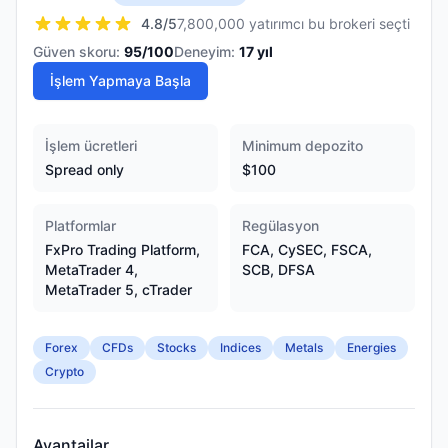
4.8
/5
7,800,000 yatırımcı bu brokeri seçti
Güven skoru:
95
/100
Deneyim:
17
yıl
İşlem Yapmaya Başla
İşlem ücretleri
Minimum depozito
Spread only
$100
Platformlar
Regülasyon
FxPro Trading Platform,
FCA, CySEC, FSCA,
MetaTrader 4,
SCB, DFSA
MetaTrader 5, cTrader
Forex
CFDs
Stocks
Indices
Metals
Energies
Crypto
Avantajlar