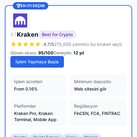
🏆
EN IYI SEÇIM
Kraken
#
1
Best for Crypto
4.7
/5
275,000 yatırımcı bu brokeri seçti
Güven skoru:
95
/100
Deneyim:
12
yıl
İşlem Yapmaya Başla
İşlem ücretleri
Minimum depozito
From 0.16%
Web sitesini gör
Platformlar
Regülasyon
Kraken Pro, Kraken
FinCEN, FCA, FINTRAC
Terminal, Mobile App