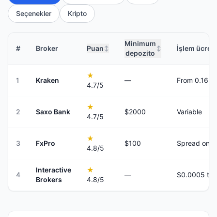
Seçenekler
Kripto
Minimum
#
Broker
Puan
İşlem ücretl
↕
↕
depozito
★
1
Kraken
—
From 0.16%
4.7
/5
★
2
Saxo Bank
$2000
Variable
4.7
/5
★
3
FxPro
$100
Spread only
4.8
/5
Interactive
★
4
—
Brokers
4.8
/5