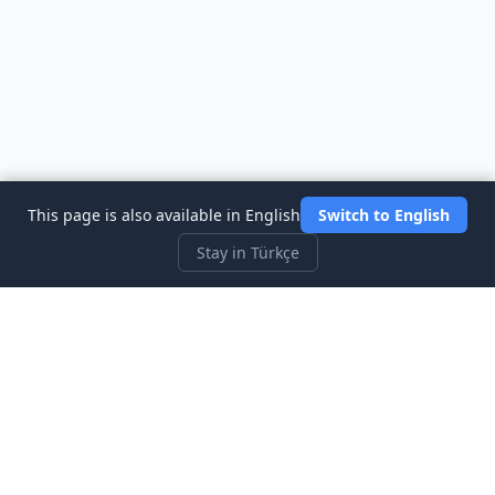
This page is also available in English
Switch to English
Stay in Türkçe
Three Investeers
Ticaret ve finansı, en yeni başlayan dostu borsa simülatör