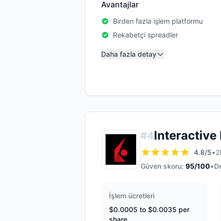
Avantajlar
Birden fazla işlem platformu
Rekabetçi spreadler
Daha fazla detay
Interactive
#
4
4.8
/5
•
2
Güven skoru:
95
/100
•
D
İşlem ücretleri
$0.0005 to $0.0035 per
share