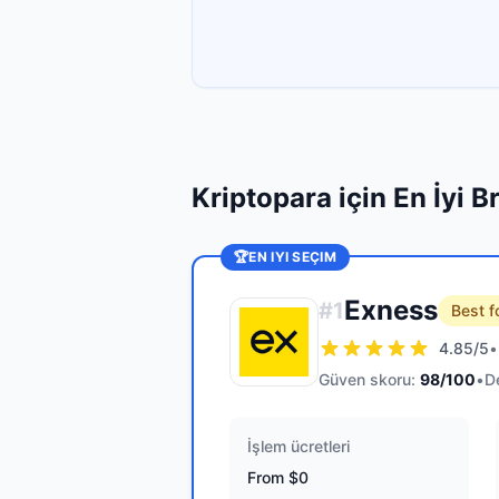
Kriptopara için En İyi B
🏆
EN IYI SEÇIM
Exness
#
1
Best f
4.85
/5
•
Güven skoru:
98
/100
•
D
İşlem ücretleri
From $0