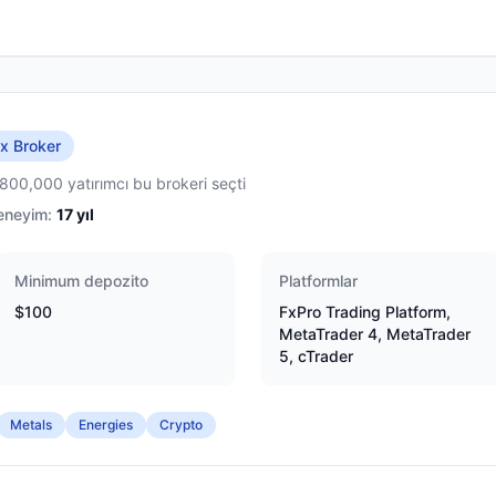
x Broker
,800,000 yatırımcı bu brokeri seçti
eneyim:
17
yıl
Minimum depozito
Platformlar
$100
FxPro Trading Platform,
MetaTrader 4, MetaTrader
5, cTrader
Metals
Energies
Crypto