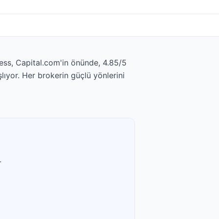
xness, Capital.com'in önünde, 4.85/5
lıyor. Her brokerin güçlü yönlerini
.