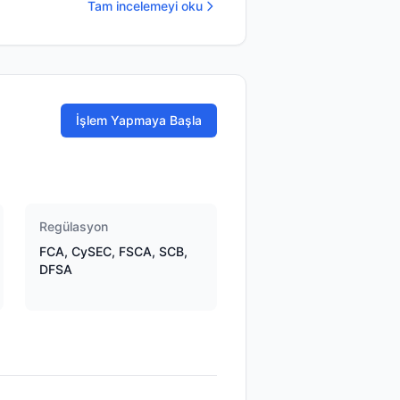
Tam incelemeyi oku
İşlem Yapmaya Başla
Regülasyon
FCA, CySEC, FSCA, SCB,
DFSA