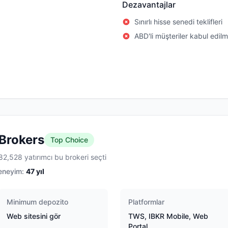
Dezavantajlar
Sınırlı hisse senedi teklifleri
ABD'li müşteriler kabul edil
 Brokers
Top Choice
82,528 yatırımcı bu brokeri seçti
eneyim:
47
yıl
Minimum depozito
Platformlar
Web sitesini gör
TWS, IBKR Mobile, Web
Portal