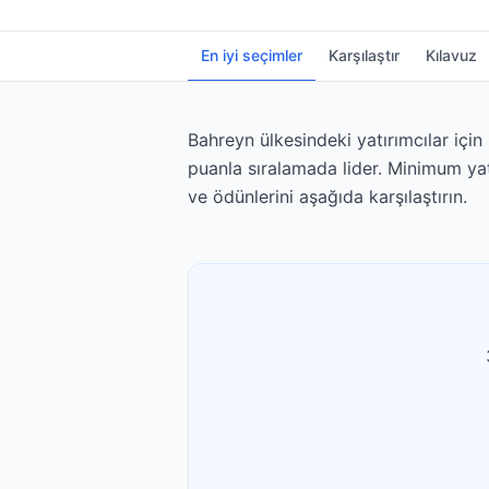
En iyi seçimler
Karşılaştır
Kılavuz
Bahreyn ülkesindeki yatırımcılar için
puanla sıralamada lider. Minimum yat
ve ödünlerini aşağıda karşılaştırın.