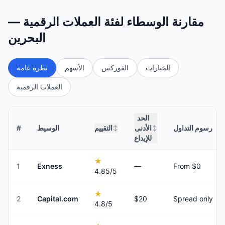
مقارنة الوسطاء لفئة العملات الرقمية —
البحرين
الخيارات
الفوركس
الأسهم
نظرة عامة
العملات الرقمية
الحد
رسوم التداول
الأدنى
التقييم
الوسيط
#
↕
↕
للإيداع
★
1
Exness
—
From $0
4.85
/5
★
2
Capital.com
$20
Spread only
4.8
/5