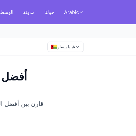
Arabic
حولنا
مدونة
الوسطا
غينيا بيساو
أفضل ا
قارن بين أفضل الوس