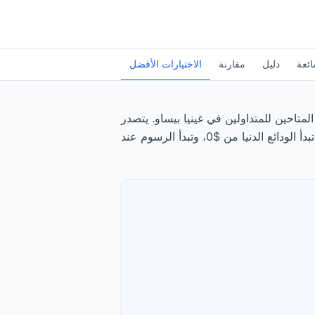
ائعة
دليل
مقارنة
الاختيارات الأفضل
 للمتداولين في غينيا بيساو. يتصدر Exness الترتيب، يليه Capital.com، بتقييم 4.85/5.