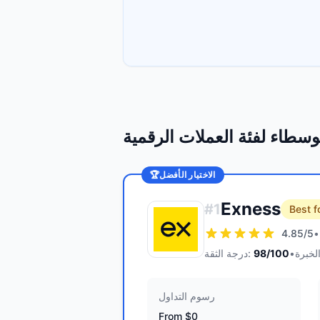
سطاء لفئة العملات الرقمية
الاختيار الأفضل
🏆
Exness
#
1
Best f
4.85
/5
•
•
/100
98
درجة الثقة:
رسوم التداول
From $0