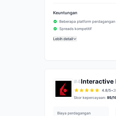
Keuntungan
Beberapa platform perdagangan
Spreads kompetitif
Lebih detail
Interactive
#
4
4.8
/5
•
2
Skor kepercayaan:
95
/1
Biaya perdagangan