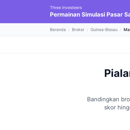
Three Investeers
Permainan Simulasi Pasar 
Beranda
/
Broker
/
Guinea-Bissau
/
Mat
Pial
Bandingkan bro
skor hing