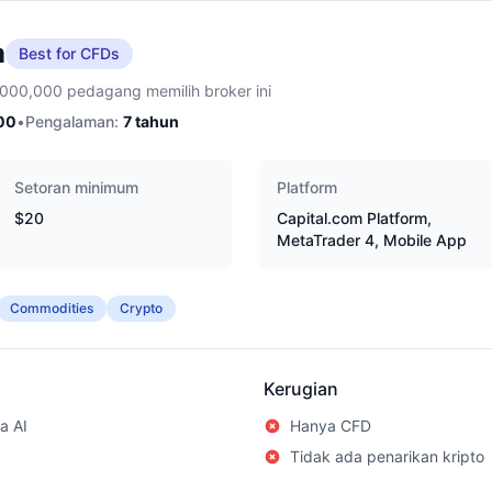
m
Best for CFDs
,000,000 pedagang memilih broker ini
00
•
Pengalaman:
7
tahun
Setoran minimum
Platform
$20
Capital.com Platform,
MetaTrader 4, Mobile App
Commodities
Crypto
Kerugian
a AI
Hanya CFD
Tidak ada penarikan kripto