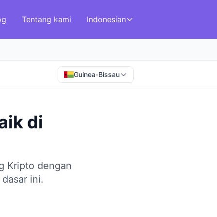
og
Tentang kami
Indonesian
Guinea-Bissau
aik
di
g Kripto dengan
dasar ini.