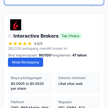
Interactive Brokers
#
2
Top Choice
4.8
/5
282,528 pedagang memilih broker ini
Skor kepercayaan:
95
/100
Pengalaman:
47
tahun
Mulai Berdagang
Biaya perdagangan
Setoran minimum
$0.0005 to $0.0035
Lihat situs web
per share
Platform
Regulasi
TWS, IBKR Mobile, Web
SEC, FINRA, FCA,