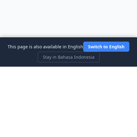
This page is also available in English
Switch to English
Stay in Bahasa Indonesia
Three Investeers
Pelajari perdagangan dan keuangan dengan permainan
simulasi pasar saham yang paling ramah pemula.