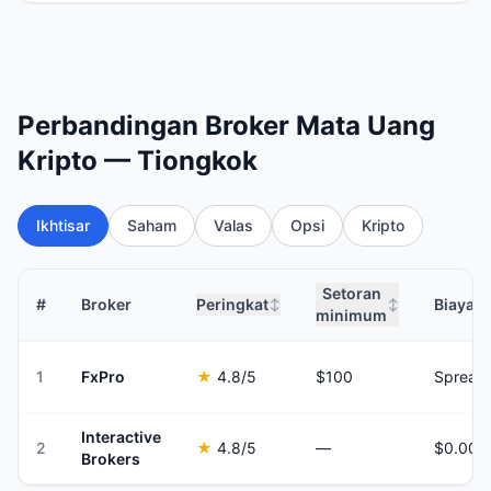
Perbandingan Broker Mata Uang
Kripto — Tiongkok
Ikhtisar
Saham
Valas
Opsi
Kripto
Setoran
#
Broker
Peringkat
Biaya 
↕
↕
minimum
1
FxPro
★
4.8
/5
$100
Spread 
Interactive
2
★
4.8
/5
—
Brokers