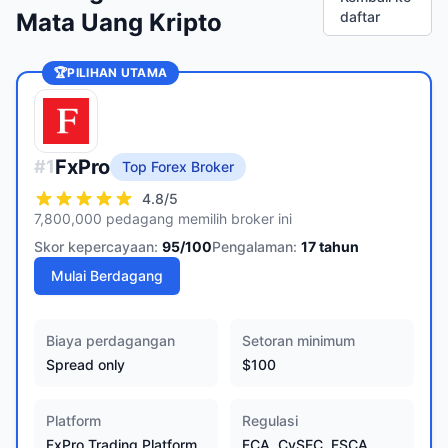
Mata Uang Kripto
daftar
🏆
PILIHAN UTAMA
FxPro
#
1
Top Forex Broker
4.8
/5
7,800,000 pedagang memilih broker ini
Skor kepercayaan:
95
/100
Pengalaman:
17
tahun
Mulai Berdagang
Biaya perdagangan
Setoran minimum
Spread only
$100
Platform
Regulasi
FxPro Trading Platform,
FCA, CySEC, FSCA,