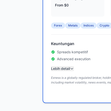
From $0
Forex
Metals
Indices
Crypto
Keuntungan
Spreads kompetitif
Advanced execution
Lebih detail
Exness is a globally regulated broker, hold
including market volatility, news events, m