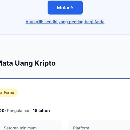
Mulai
→
Atau pilih sendiri yang penting bagi Anda
Mata Uang Kripto
or Forex
00
•
Pengalaman:
15
tahun
Setoran minimum
Platform