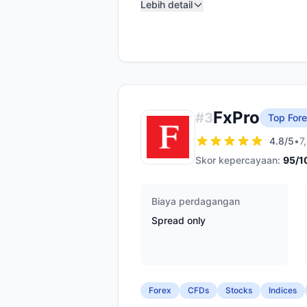
Lebih detail
FxPro
#
3
Top Fore
4.8
/5
•
7
Skor kepercayaan:
95
/1
Biaya perdagangan
Spread only
Forex
CFDs
Stocks
Indices