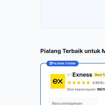
Pialang Terbaik untuk 
🏆
PILIHAN UTAMA
Exness
#
1
Best f
4.85
/5
•
Skor kepercayaan:
98
/1
Biaya perdagangan