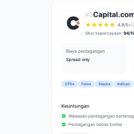
Capital.co
#
2
4.8
/5
•
1
Skor kepercayaan:
94
/1
Biaya perdagangan
Spread only
CFDs
Forex
Stocks
Indices
Keuntungan
Wawasan perdagangan bertenag
Perdagangan bebas komisi