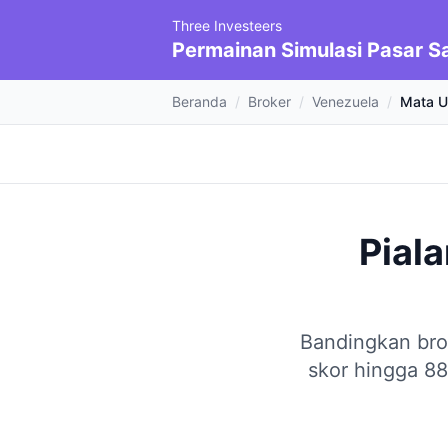
Three Investeers
Permainan Simulasi Pasar 
Beranda
/
Broker
/
Venezuela
/
Mata U
Pial
Bandingkan bro
skor hingga 88