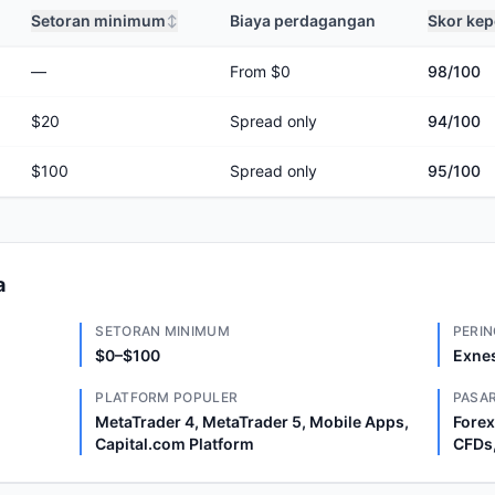
Setoran minimum
Biaya perdagangan
Skor ke
↕
—
From $0
98
/100
$20
Spread only
94
/100
$100
Spread only
95
/100
a
SETORAN MINIMUM
PERIN
$0–$100
Exnes
PLATFORM POPULER
PASAR
MetaTrader 4, MetaTrader 5, Mobile Apps,
Forex
Capital.com Platform
CFDs