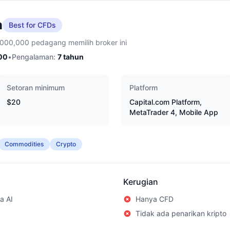
m
Best for CFDs
,000,000 pedagang memilih broker ini
00
•
Pengalaman:
7
tahun
Setoran minimum
Platform
$20
Capital.com Platform,
MetaTrader 4, Mobile App
Commodities
Crypto
Kerugian
a AI
Hanya CFD
Tidak ada penarikan kripto