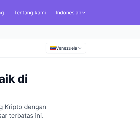
og
Tentang kami
Indonesian
Venezuela
aik
di
g Kripto dengan
r terbatas ini.