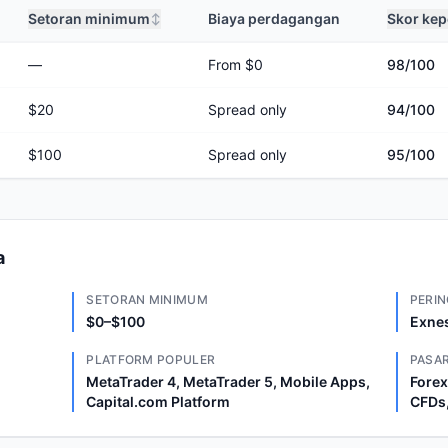
Setoran minimum
Biaya perdagangan
Skor ke
↕
—
From $0
98
/100
$20
Spread only
94
/100
$100
Spread only
95
/100
a
SETORAN MINIMUM
PERIN
$0–$100
Exnes
PLATFORM POPULER
PASAR
MetaTrader 4, MetaTrader 5, Mobile Apps,
Forex
Capital.com Platform
CFDs