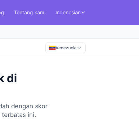
og
Tentang kami
Indonesian
Venezuela
k
di
ndah dengan skor
terbatas ini.