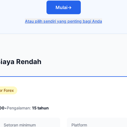
Mulai
→
Atau pilih sendiri yang penting bagi Anda
Biaya Rendah
or Forex
00
•
Pengalaman:
15
tahun
Setoran minimum
Platform