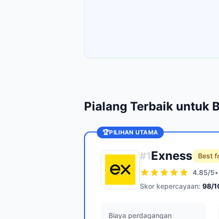
Pialang Terbaik untuk 
🏆
PILIHAN UTAMA
Exness
#
1
Best f
4.85
/5
•
Skor kepercayaan:
98
/1
Biaya perdagangan