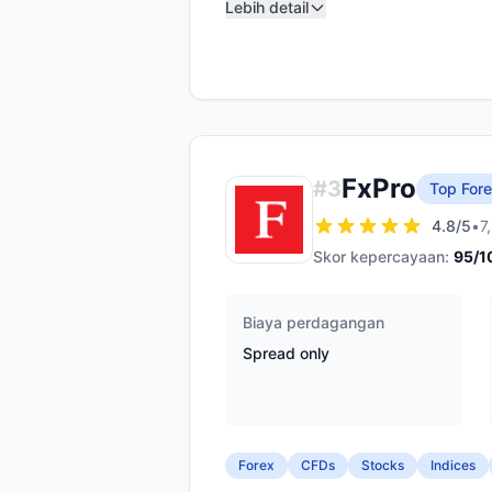
Lebih detail
FxPro
#
3
Top Fore
4.8
/5
•
7
Skor kepercayaan:
95
/1
Biaya perdagangan
Spread only
Forex
CFDs
Stocks
Indices