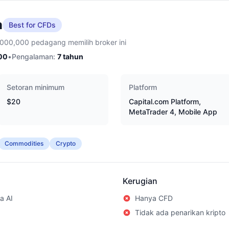
m
Best for CFDs
,000,000 pedagang memilih broker ini
00
•
Pengalaman:
7
tahun
Setoran minimum
Platform
$20
Capital.com Platform,
MetaTrader 4, Mobile App
Commodities
Crypto
Kerugian
a AI
Hanya CFD
Tidak ada penarikan kripto