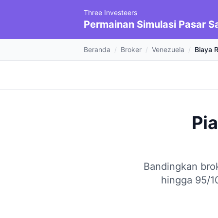
Three Investeers
Permainan Simulasi Pasar 
Beranda
/
Broker
/
Venezuela
/
Biaya 
Pi
Bandingkan brok
hingga 95/1