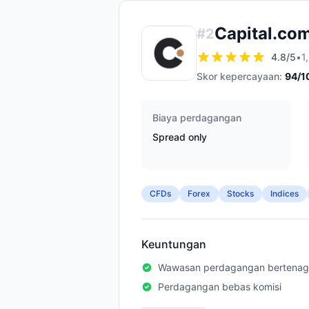
Capital.co
#
2
4.8
/5
•
1
Skor kepercayaan:
94
/1
Biaya perdagangan
Spread only
CFDs
Forex
Stocks
Indices
Keuntungan
Wawasan perdagangan bertenag
Perdagangan bebas komisi