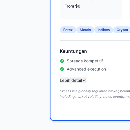
From $0
Forex
Metals
Indices
Crypto
Keuntungan
Spreads kompetitif
Advanced execution
Lebih detail
Exness is a globally regulated broker, hold
including market volatility, news events, m