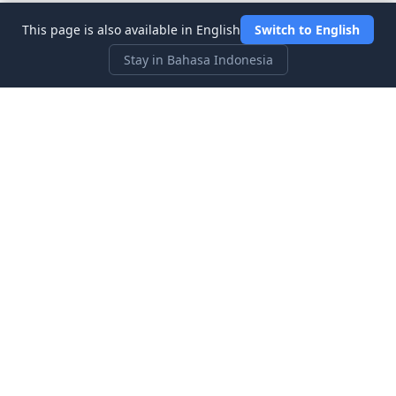
This page is also available in English
Switch to English
Stay in Bahasa Indonesia
Three Investeers
Pelajari perdagangan dan keuangan dengan permainan
simulasi pasar saham yang paling ramah pemula.
Tautan Cepat
Beranda
Blog