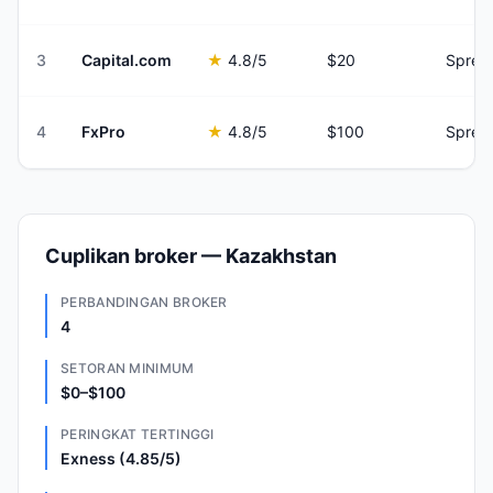
3
Capital.com
★
4.8
/5
$20
Sprea
4
FxPro
★
4.8
/5
$100
Sprea
Cuplikan broker — Kazakhstan
PERBANDINGAN BROKER
4
SETORAN MINIMUM
$0–$100
PERINGKAT TERTINGGI
Exness (4.85/5)