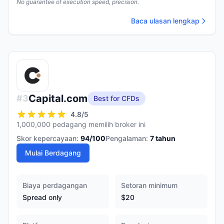
No guarantee of execution speed, precision.
Baca ulasan lengkap
Capital.com
#
3
Best for CFDs
4.8
/5
1,000,000 pedagang memilih broker ini
Skor kepercayaan:
94
/100
Pengalaman:
7
tahun
Mulai Berdagang
Biaya perdagangan
Setoran minimum
Spread only
$20