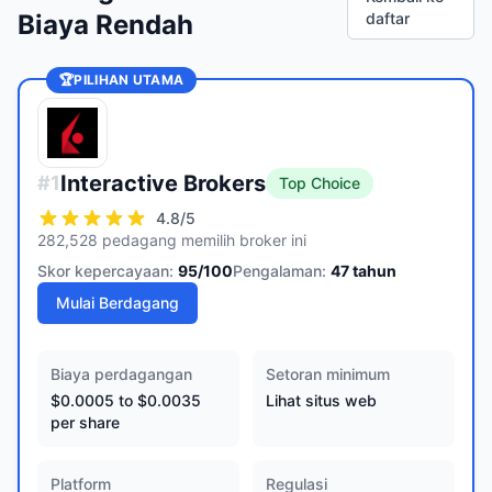
Biaya Rendah
daftar
🏆
PILIHAN UTAMA
Interactive Brokers
#
1
Top Choice
4.8
/5
282,528 pedagang memilih broker ini
Skor kepercayaan:
95
/100
Pengalaman:
47
tahun
Mulai Berdagang
Biaya perdagangan
Setoran minimum
$0.0005 to $0.0035
Lihat situs web
per share
Platform
Regulasi