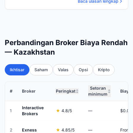
Baca ulasan lengkap
Perbandingan Broker Biaya Rendah
— Kazakhstan
Ikhtisar
Saham
Valas
Opsi
Kripto
Setoran
#
Broker
Peringkat
Biaya
↕
↕
minimum
Interactive
1
★
4.8
/5
—
Brokers
2
Exness
★
4.85
/5
—
From 