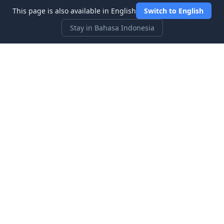
This page is also available in English
Switch to English
Stay in Bahasa Indonesia
Three Investeers
Pelajari perdagangan dan keuangan dengan permainan
simulasi pasar saham yang paling ramah pemula.
Tautan Cepat
Beranda
Blog
Tentang kami