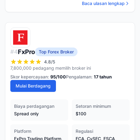
Baca ulasan lengkap
FxPro
#
4
Top Forex Broker
4.8
/5
7,800,000 pedagang memilih broker ini
Skor kepercayaan:
95
/100
Pengalaman:
17
tahun
Mulai Berdagang
Biaya perdagangan
Setoran minimum
Spread only
$100
Platform
Regulasi
FxPro Trading Platform,
FCA, CySEC, FSCA,