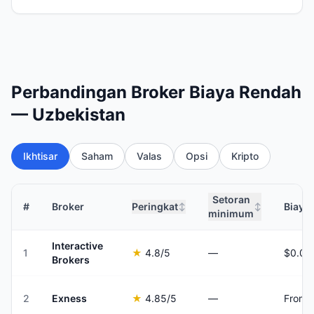
Perbandingan Broker Biaya Rendah
— Uzbekistan
Ikhtisar
Saham
Valas
Opsi
Kripto
Setoran
#
Broker
Peringkat
Biaya
↕
↕
minimum
Interactive
1
★
4.8
/5
—
Brokers
2
Exness
★
4.85
/5
—
From 