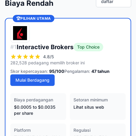
Biaya Rendah
daftar
🏆
PILIHAN UTAMA
Interactive Brokers
#
1
Top Choice
4.8
/5
282,528 pedagang memilih broker ini
Skor kepercayaan:
95
/100
Pengalaman:
47
tahun
Mulai Berdagang
Biaya perdagangan
Setoran minimum
$0.0005 to $0.0035
Lihat situs web
per share
Platform
Regulasi