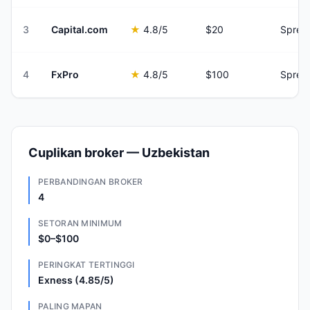
3
Capital.com
★
4.8
/5
$20
Sprea
4
FxPro
★
4.8
/5
$100
Sprea
Cuplikan broker — Uzbekistan
PERBANDINGAN BROKER
4
SETORAN MINIMUM
$0–$100
PERINGKAT TERTINGGI
Exness (4.85/5)
PALING MAPAN