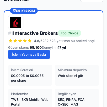
🏆
EN IYI SEÇIM
Interactive Brokers
#
1
Top Choice
4.8
/5
282,528 yatırımcı bu brokeri seçti
Güven skoru:
95
/100
Deneyim:
47
yıl
İşlem Yapmaya Başla
İşlem ücretleri
Minimum depozito
$0.0005 to $0.0035
Web sitesini gör
per share
Platformlar
Regülasyon
TWS, IBKR Mobile, Web
SEC, FINRA, FCA,
Portal
CySEC, MAS