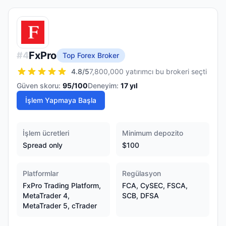
FxPro
#
4
Top Forex Broker
4.8
/5
7,800,000 yatırımcı bu brokeri seçti
Güven skoru:
95
/100
Deneyim:
17
yıl
İşlem Yapmaya Başla
İşlem ücretleri
Minimum depozito
Spread only
$100
Platformlar
Regülasyon
FxPro Trading Platform,
FCA, CySEC, FSCA,
MetaTrader 4,
SCB, DFSA
MetaTrader 5, cTrader