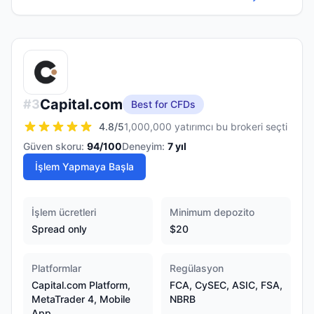
Capital.com
#
3
Best for CFDs
4.8
/5
1,000,000 yatırımcı bu brokeri seçti
Güven skoru:
94
/100
Deneyim:
7
yıl
İşlem Yapmaya Başla
İşlem ücretleri
Minimum depozito
Spread only
$20
Platformlar
Regülasyon
Capital.com Platform,
FCA, CySEC, ASIC, FSA,
MetaTrader 4, Mobile
NBRB
App