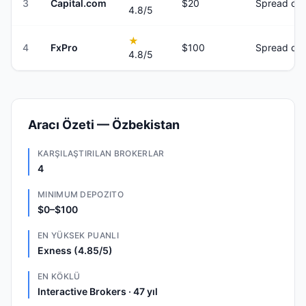
3
Capital.com
$20
Spread onl
4.8
/5
★
4
FxPro
$100
Spread onl
4.8
/5
Aracı Özeti — Özbekistan
KARŞILAŞTIRILAN BROKERLAR
4
MINIMUM DEPOZITO
$0–$100
EN YÜKSEK PUANLI
Exness (4.85/5)
EN KÖKLÜ
Interactive Brokers · 47 yıl