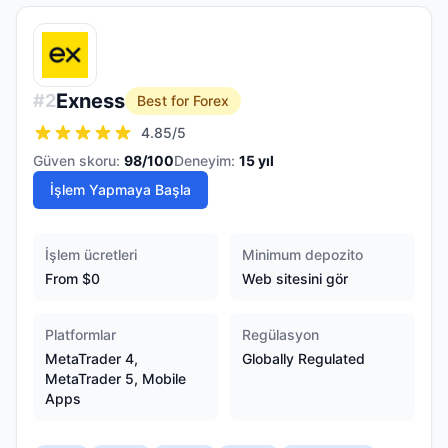
Exness
#
2
Best for Forex
4.85
/5
Güven skoru:
98
/100
Deneyim:
15
yıl
İşlem Yapmaya Başla
İşlem ücretleri
Minimum depozito
From $0
Web sitesini gör
Platformlar
Regülasyon
MetaTrader 4,
Globally Regulated
MetaTrader 5, Mobile
Apps