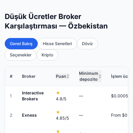
Düşük Ücretler Broker
Karşılaştırması — Özbekistan
Genel Bakış
Hisse Senetleri
Döviz
Seçenekler
Kripto
Minimum
#
Broker
Puan
İşlem ücret
↕
↕
depozito
Interactive
★
1
—
Brokers
4.8
/5
★
2
Exness
—
From $0
4.85
/5
★