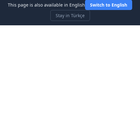
This page is also available in English
Switch to English
Stay in Türkçe
Three Investeers
Ticaret ve finansı, en yeni başlayan dostu borsa simülatör
oyunu ile öğrenin.
Hızlı Bağlantılar
Ana Sayfa
Blog
Hakkımızda