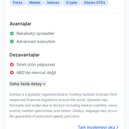
Forex
Metals
Indices
Crypto
Stocks CFDs
Avantajlar
Rekabetçi spreadler
Advanced execution
Dezavantajlar
Sınırlı ürün yelpazesi
ABD'de mevcut değil
Daha fazla detay
Exness is a globally regulated broker, holding multiple licenses from
respected financial regulators around the world. Spreads may
fluctuate and widen due to factors including market volatility, news
events, market open/close, and others. Delays, slippage may occur.
No guarantee of execution speed, precision.
Tam incelemeyi oku