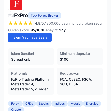
FxPro
#
3
Top Forex Broker
4.8
/5
7,800,000 yatırımcı bu brokeri seçti
Güven skoru:
95
/100
Deneyim:
17
yıl
İşlem Yapmaya Başla
İşlem ücretleri
Minimum depozito
Spread only
$100
Platformlar
Regülasyon
FxPro Trading Platform,
FCA, CySEC, FSCA,
MetaTrader 4,
SCB, DFSA
MetaTrader 5, cTrader
Forex
CFDs
Stocks
Indices
Metals
Energies
Crypto