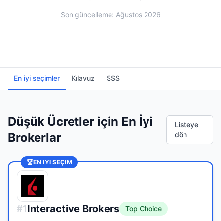
Son güncelleme: Ağustos 2026
En iyi seçimler
Kılavuz
SSS
Düşük Ücretler için En İyi
Listeye
Brokerlar
dön
🏆
EN IYI SEÇIM
Interactive Brokers
#
1
Top Choice