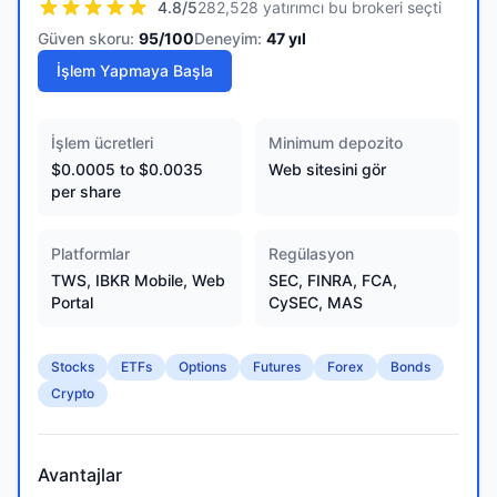
4.8
/5
282,528 yatırımcı bu brokeri seçti
Güven skoru:
95
/100
Deneyim:
47
yıl
İşlem Yapmaya Başla
İşlem ücretleri
Minimum depozito
$0.0005 to $0.0035
Web sitesini gör
per share
Platformlar
Regülasyon
TWS, IBKR Mobile, Web
SEC, FINRA, FCA,
Portal
CySEC, MAS
Stocks
ETFs
Options
Futures
Forex
Bonds
Crypto
Avantajlar