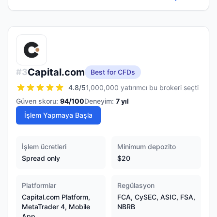
Capital.com
#
3
Best for CFDs
4.8
/5
1,000,000 yatırımcı bu brokeri seçti
Güven skoru:
94
/100
Deneyim:
7
yıl
İşlem Yapmaya Başla
İşlem ücretleri
Minimum depozito
Spread only
$20
Platformlar
Regülasyon
Capital.com Platform,
FCA, CySEC, ASIC, FSA,
MetaTrader 4, Mobile
NBRB
App