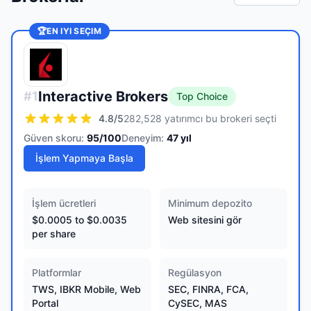
🏆
EN IYI SEÇIM
Interactive Brokers
#
1
Top Choice
4.8
/5
282,528 yatırımcı bu brokeri seçti
Güven skoru:
95
/100
Deneyim:
47
yıl
İşlem Yapmaya Başla
İşlem ücretleri
Minimum depozito
$0.0005 to $0.0035
Web sitesini gör
per share
Platformlar
Regülasyon
TWS, IBKR Mobile, Web
SEC, FINRA, FCA,
Portal
CySEC, MAS