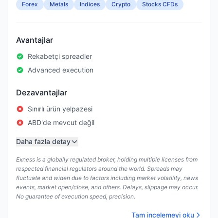
Forex
Metals
Indices
Crypto
Stocks CFDs
Avantajlar
Rekabetçi spreadler
Advanced execution
Dezavantajlar
Sınırlı ürün yelpazesi
ABD'de mevcut değil
Daha fazla detay
Exness is a globally regulated broker, holding multiple licenses from
respected financial regulators around the world. Spreads may
fluctuate and widen due to factors including market volatility, news
events, market open/close, and others. Delays, slippage may occur.
No guarantee of execution speed, precision.
Tam incelemeyi oku