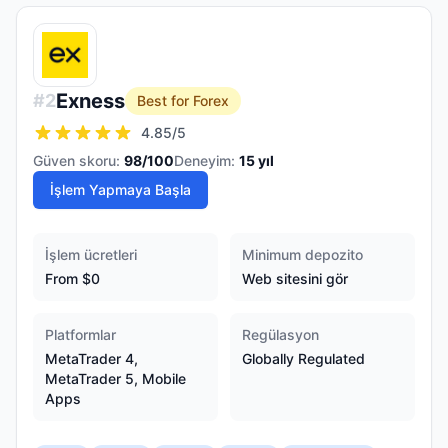
Exness
#
2
Best for Forex
4.85
/5
Güven skoru:
98
/100
Deneyim:
15
yıl
İşlem Yapmaya Başla
İşlem ücretleri
Minimum depozito
From $0
Web sitesini gör
Platformlar
Regülasyon
MetaTrader 4,
Globally Regulated
MetaTrader 5, Mobile
Apps