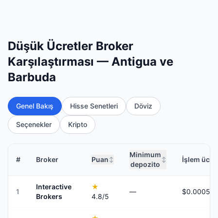
Düşük Ücretler Broker
Karşılaştırması — Antigua ve
Barbuda
Genel Bakış
Hisse Senetleri
Döviz
Seçenekler
Kripto
Minimum
#
Broker
Puan
İşlem ücret
↕
↕
depozito
Interactive
★
1
—
Brokers
4.8
/5