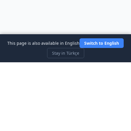
This page is also available in English
Switch to English
Stay in Türkçe
Three Investeers
Ticaret ve finansı, en yeni başlayan dostu borsa simülatör
oyunu ile öğrenin.