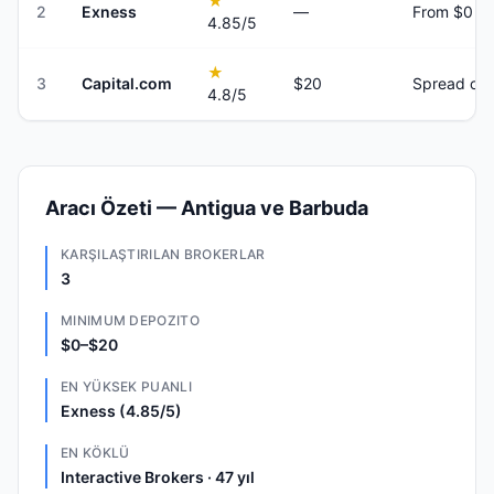
★
2
Exness
—
From $0
4.85
/5
★
3
Capital.com
$20
Spread onl
4.8
/5
Aracı Özeti — Antigua ve Barbuda
KARŞILAŞTIRILAN BROKERLAR
3
MINIMUM DEPOZITO
$0–$20
EN YÜKSEK PUANLI
Exness (4.85/5)
EN KÖKLÜ
Interactive Brokers · 47 yıl