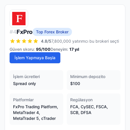
FxPro
#
4
Top Forex Broker
4.8
/5
7,800,000 yatırımcı bu brokeri seçti
Güven skoru:
95
/100
Deneyim:
17
yıl
İşlem Yapmaya Başla
İşlem ücretleri
Minimum depozito
Spread only
$100
Platformlar
Regülasyon
FxPro Trading Platform,
FCA, CySEC, FSCA,
MetaTrader 4,
SCB, DFSA
MetaTrader 5, cTrader