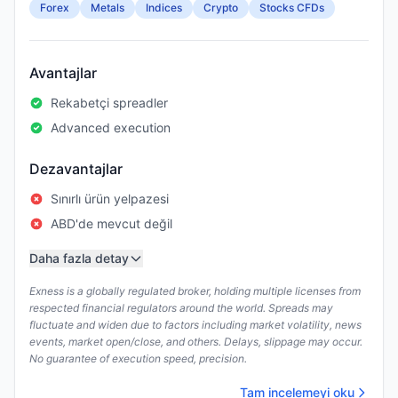
Forex
Metals
Indices
Crypto
Stocks CFDs
Avantajlar
Rekabetçi spreadler
Advanced execution
Dezavantajlar
Sınırlı ürün yelpazesi
ABD'de mevcut değil
Daha fazla detay
Exness is a globally regulated broker, holding multiple licenses from
respected financial regulators around the world. Spreads may
fluctuate and widen due to factors including market volatility, news
events, market open/close, and others. Delays, slippage may occur.
No guarantee of execution speed, precision.
Tam incelemeyi oku