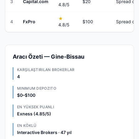
3
Capital.com
$20
Spread onl
4.8
/5
★
4
FxPro
$100
Spread onl
4.8
/5
Aracı Özeti — Gine-Bissau
KARŞILAŞTIRILAN BROKERLAR
4
MINIMUM DEPOZITO
$0–$100
EN YÜKSEK PUANLI
Exness (4.85/5)
EN KÖKLÜ
Interactive Brokers · 47 yıl