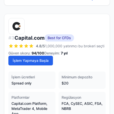
Capital.com
#
3
Best for CFDs
4.8
/5
1,000,000 yatırımcı bu brokeri seçti
Güven skoru:
94
/100
Deneyim:
7
yıl
İşlem Yapmaya Başla
İşlem ücretleri
Minimum depozito
Spread only
$20
Platformlar
Regülasyon
Capital.com Platform,
FCA, CySEC, ASIC, FSA,
MetaTrader 4, Mobile
NBRB
App