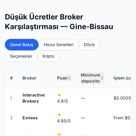
Düşük Ücretler Broker
Karşılaştırması — Gine-Bissau
Genel Bakış
Hisse Senetleri
Döviz
Seçenekler
Kripto
Minimum
#
Broker
Puan
İşlem ücret
↕
↕
depozito
Interactive
★
1
—
Brokers
4.8
/5
★
2
Exness
—
From $0
4.85
/5
★