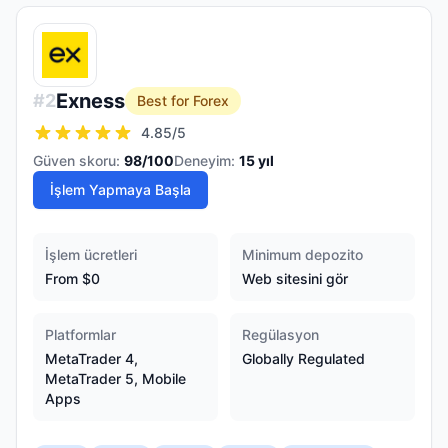
Exness
#
2
Best for Forex
4.85
/5
Güven skoru:
98
/100
Deneyim:
15
yıl
İşlem Yapmaya Başla
İşlem ücretleri
Minimum depozito
From $0
Web sitesini gör
Platformlar
Regülasyon
MetaTrader 4,
Globally Regulated
MetaTrader 5, Mobile
Apps