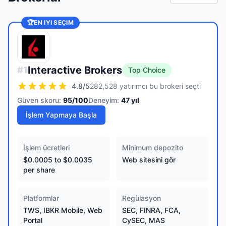
🏆
EN IYI SEÇIM
Interactive Brokers
#
1
Top Choice
4.8
/5
282,528 yatırımcı bu brokeri seçti
Güven skoru:
95
/100
Deneyim:
47
yıl
İşlem Yapmaya Başla
İşlem ücretleri
Minimum depozito
$0.0005 to $0.0035
Web sitesini gör
per share
Platformlar
Regülasyon
TWS, IBKR Mobile, Web
SEC, FINRA, FCA,
Portal
CySEC, MAS