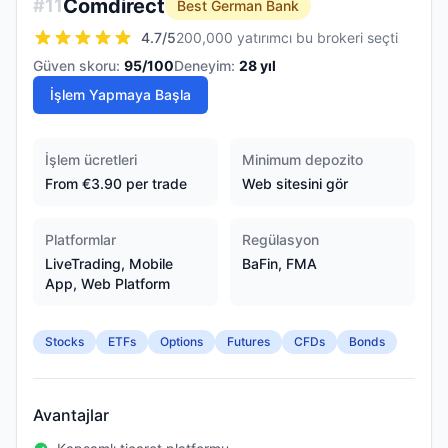
Comdirect
#
11
Best German Bank
4.7
/5
200,000 yatırımcı bu brokeri seçti
Güven skoru:
95
/100
Deneyim:
28
yıl
İşlem Yapmaya Başla
İşlem ücretleri
Minimum depozito
From €3.90 per trade
Web sitesini gör
Platformlar
Regülasyon
LiveTrading, Mobile
BaFin, FMA
App, Web Platform
Stocks
ETFs
Options
Futures
CFDs
Bonds
Avantajlar