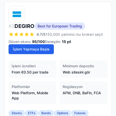
DEGIRO
#
2
Best for European Trading
4.7
/5
150,000 yatırımcı bu brokeri seçti
Güven skoru:
95
/100
Deneyim:
15
yıl
İşlem Yapmaya Başla
İşlem ücretleri
Minimum depozito
From €0.50 per trade
Web sitesini gör
Platformlar
Regülasyon
Web Platform, Mobile
AFM, DNB, BaFin, FCA
App
Stocks
ETFs
Bonds
Options
Futures