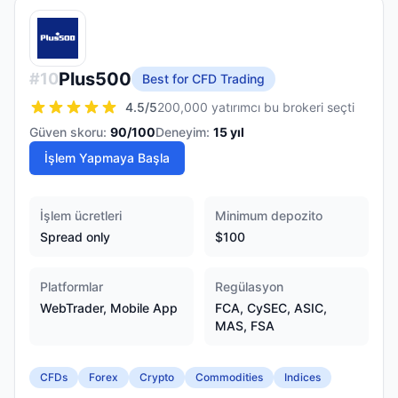
Plus500
#
10
Best for CFD Trading
4.5
/5
200,000 yatırımcı bu brokeri seçti
Güven skoru:
90
/100
Deneyim:
15
yıl
İşlem Yapmaya Başla
İşlem ücretleri
Minimum depozito
Spread only
$100
Platformlar
Regülasyon
WebTrader, Mobile App
FCA, CySEC, ASIC,
MAS, FSA
CFDs
Forex
Crypto
Commodities
Indices