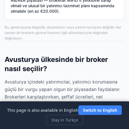
AB/AEA piyasası — brokerlar MiFID II yetkisine sahip
olmalı ve ulusal bir yatırımcı tazminat planı kapsamında
olmalıdır (en az €20.000).
Bu, genel piyasa bilgisidir, düzenleyici veya yatırım tavsiyesi değildir. Her
zaman bir brokerin güncel lisansını ilgili düzenleyiciyle doğrudan
doğrulayın.
Avusturya ülkesinde bir broker
nasıl seçilir?
Avusturya içindeki yatırımcılar, yatırımcı korumasına
güçlü bir vurgu yapan olgun bir piyasadan faydalanır.
Brokerleri karşılaştırırken, şeffaf ücretleri, net
düzenleyici bilgileri ve deneyim seviyenize uygun
This page is also available in English
Switch to English
platformları önceliklendirin.
Stay in Türkçe
Maliyetleri düşük tutmak için Avusturya ülkesinde,