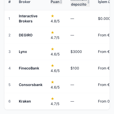
#
Broker
Puan
İşlem ücr
↕
↕
depozito
Interactive
★
1
—
Brokers
4.8
/5
★
2
DEGIRO
—
From €0.
4.7
/5
★
3
Lynx
$3000
From €3 
4.6
/5
★
4
FinecoBank
$100
From €4.
4.6
/5
★
5
Consorsbank
—
From €4.
4.6
/5
★
6
Kraken
—
From 0.1
4.7
/5