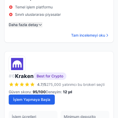
Temel işlem platformu
Sınırlı uluslararası piyasalar
Daha fazla detay
Tam incelemeyi oku
Kraken
#
6
Best for Crypto
4.7
/5
275,000 yatırımcı bu brokeri seçti
Güven skoru:
95
/100
Deneyim:
12
yıl
İşlem Yapmaya Başla
İşlem ücretleri
Minimum depozito