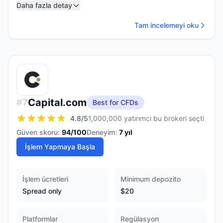
Daha fazla detay
Tam incelemeyi oku
Capital.com
#
7
Best for CFDs
4.8
/5
1,000,000 yatırımcı bu brokeri seçti
Güven skoru:
94
/100
Deneyim:
7
yıl
İşlem Yapmaya Başla
İşlem ücretleri
Minimum depozito
Spread only
$20
Platformlar
Regülasyon