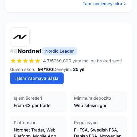
Tam incelemeyi oku
Nordnet
#
8
Nordic Leader
4.7
/5
250,000 yatırımcı bu brokeri seçti
Güven skoru:
94
/100
Deneyim:
25
yıl
İşlem Yapmaya Başla
İşlem ücretleri
Minimum depozito
From €3 per trade
Web sitesini gör
Platformlar
Regülasyon
Nordnet Trader, Web
FI-FSA, Swedish FSA,
Platform, Mobile App
Danish FSA, Norwegian