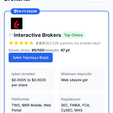
🏆
EN IYI SEÇIM
Interactive Brokers
#
1
Top Choice
4.8
/5
282,528 yatırımcı bu brokeri seçti
Güven skoru:
95
/100
Deneyim:
47
yıl
İşlem Yapmaya Başla
İşlem ücretleri
Minimum depozito
$0.0005 to $0.0035
Web sitesini gör
per share
Platformlar
Regülasyon
TWS, IBKR Mobile, Web
SEC, FINRA, FCA,
Portal
CySEC, MAS