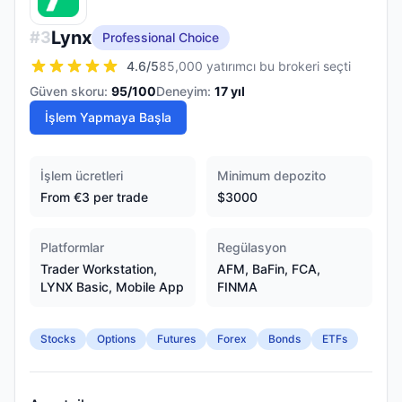
Lynx
#
3
Professional Choice
4.6
/5
85,000 yatırımcı bu brokeri seçti
Güven skoru:
95
/100
Deneyim:
17
yıl
İşlem Yapmaya Başla
İşlem ücretleri
Minimum depozito
From €3 per trade
$3000
Platformlar
Regülasyon
Trader Workstation,
AFM, BaFin, FCA,
LYNX Basic, Mobile App
FINMA
Stocks
Options
Futures
Forex
Bonds
ETFs