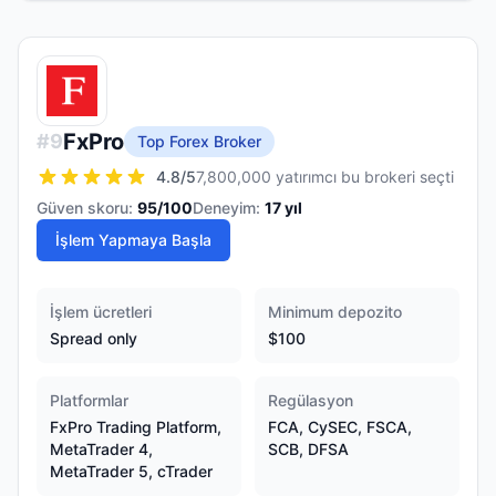
FxPro
#
9
Top Forex Broker
4.8
/5
7,800,000 yatırımcı bu brokeri seçti
Güven skoru:
95
/100
Deneyim:
17
yıl
İşlem Yapmaya Başla
İşlem ücretleri
Minimum depozito
Spread only
$100
Platformlar
Regülasyon
FxPro Trading Platform,
FCA, CySEC, FSCA,
MetaTrader 4,
SCB, DFSA
MetaTrader 5, cTrader