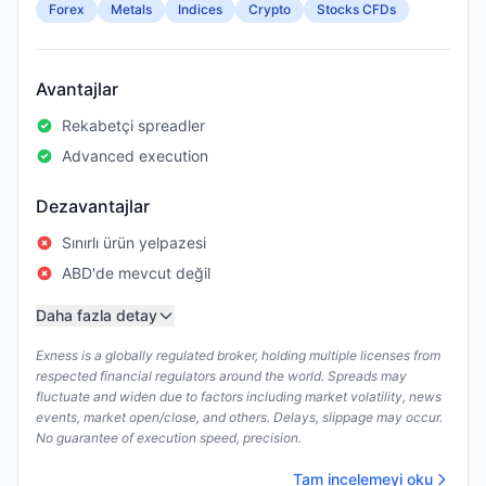
Forex
Metals
Indices
Crypto
Stocks CFDs
Avantajlar
Rekabetçi spreadler
Advanced execution
Dezavantajlar
Sınırlı ürün yelpazesi
ABD'de mevcut değil
Daha fazla detay
Exness is a globally regulated broker, holding multiple licenses from
respected financial regulators around the world. Spreads may
fluctuate and widen due to factors including market volatility, news
events, market open/close, and others. Delays, slippage may occur.
No guarantee of execution speed, precision.
Tam incelemeyi oku