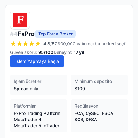
FxPro
#
4
Top Forex Broker
4.8
/5
7,800,000 yatırımcı bu brokeri seçti
Güven skoru:
95
/100
Deneyim:
17
yıl
İşlem Yapmaya Başla
İşlem ücretleri
Minimum depozito
Spread only
$100
Platformlar
Regülasyon
FxPro Trading Platform,
FCA, CySEC, FSCA,
MetaTrader 4,
SCB, DFSA
MetaTrader 5, cTrader