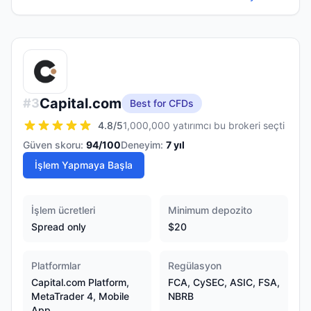
Capital.com
#
3
Best for CFDs
4.8
/5
1,000,000 yatırımcı bu brokeri seçti
Güven skoru:
94
/100
Deneyim:
7
yıl
İşlem Yapmaya Başla
İşlem ücretleri
Minimum depozito
Spread only
$20
Platformlar
Regülasyon
Capital.com Platform,
FCA, CySEC, ASIC, FSA,
MetaTrader 4, Mobile
NBRB
App