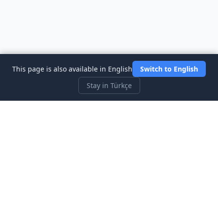
This page is also available in English
Switch to English
Stay in Türkçe
Three Investeers
Ticaret ve finansı, en yeni başlayan dostu borsa simülatör
oyunu ile öğrenin.