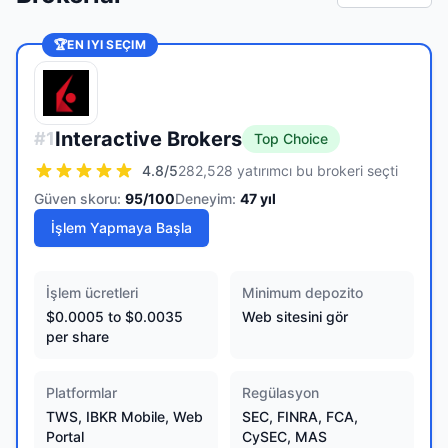
🏆
EN IYI SEÇIM
Interactive Brokers
#
1
Top Choice
4.8
/5
282,528 yatırımcı bu brokeri seçti
Güven skoru:
95
/100
Deneyim:
47
yıl
İşlem Yapmaya Başla
İşlem ücretleri
Minimum depozito
$0.0005 to $0.0035
Web sitesini gör
per share
Platformlar
Regülasyon
TWS, IBKR Mobile, Web
SEC, FINRA, FCA,
Portal
CySEC, MAS