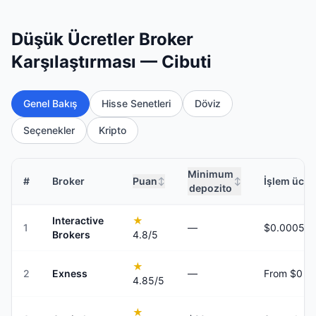
Düşük Ücretler Broker
Karşılaştırması — Cibuti
Genel Bakış
Hisse Senetleri
Döviz
Seçenekler
Kripto
Minimum
#
Broker
Puan
İşlem ücret
↕
↕
depozito
Interactive
★
1
—
Brokers
4.8
/5
★
2
Exness
—
From $0
4.85
/5
★