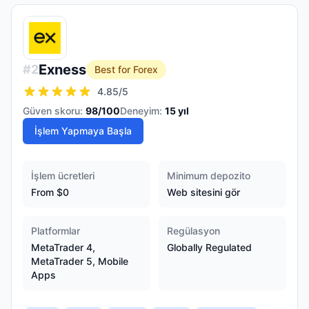
Exness
#
2
Best for Forex
4.85
/5
Güven skoru:
98
/100
Deneyim:
15
yıl
İşlem Yapmaya Başla
İşlem ücretleri
Minimum depozito
From $0
Web sitesini gör
Platformlar
Regülasyon
MetaTrader 4,
Globally Regulated
MetaTrader 5, Mobile
Apps