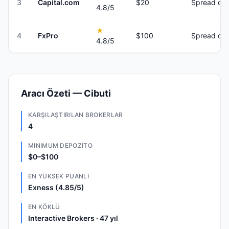
3
Capital.com
$20
Spread onl
4.8
/5
★
4
FxPro
$100
Spread onl
4.8
/5
Aracı Özeti — Cibuti
KARŞILAŞTIRILAN BROKERLAR
4
MINIMUM DEPOZITO
$0–$100
EN YÜKSEK PUANLI
Exness (4.85/5)
EN KÖKLÜ
Interactive Brokers · 47 yıl