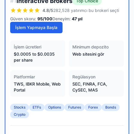
Interactive Brokers
#
1
Top Choice
4.8
/5
282,528 yatırımcı bu brokeri seçti
Güven skoru:
95
/100
Deneyim:
47
yıl
İşlem Yapmaya Başla
İşlem ücretleri
Minimum depozito
$0.0005 to $0.0035
Web sitesini gör
per share
Platformlar
Regülasyon
TWS, IBKR Mobile, Web
SEC, FINRA, FCA,
Portal
CySEC, MAS
Stocks
ETFs
Options
Futures
Forex
Bonds
Crypto