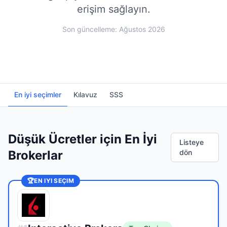
erişim sağlayın.
Son güncelleme: Ağustos 2026
En iyi seçimler
Kılavuz
SSS
Düşük Ücretler için En İyi
Listeye
Brokerlar
dön
🏆
EN IYI SEÇIM